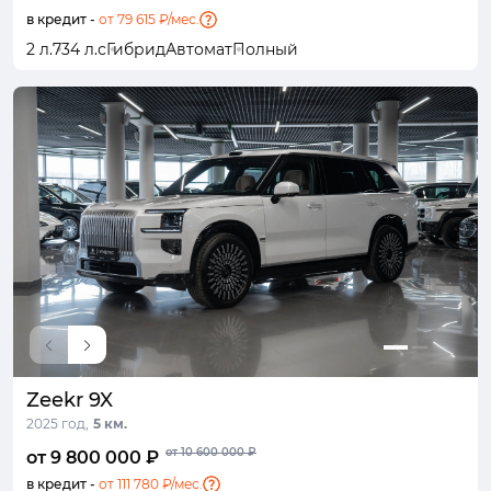
в кредит -
от 79 615 ₽/мес.
2 л.
734 л.с
Гибрид
Автомат
Полный
Zeekr 9X
2025 год,
5 км.
от 10 600 000 ₽
от 9 800 000 ₽
в кредит -
от 111 780 ₽/мес.