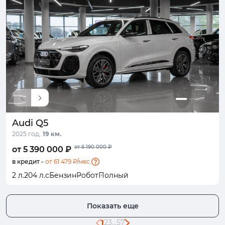
Audi Q5
2025 год,
19 км.
от 6 190 000 ₽
от 5 390 000 ₽
в кредит -
от 61 479 ₽/мес.
2 л.
204 л.с
Бензин
Робот
Полный
Показать еще
1
2
3
...
57