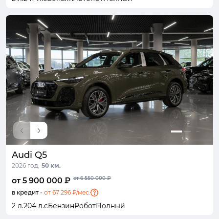
Audi Q5
2026 год,
50 км.
от 6 550 000 ₽
от 5 900 000 ₽
в кредит -
от 67 296 ₽/мес.
2 л.
204 л.с
Бензин
Робот
Полный