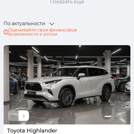
Показать ещё
Ford
GAC
GAC Trumpchi
Geely
Genesis
Haval
Honda
Hongqi
По актуальности
Hyundai
Infiniti
Isuzu
JAC
Оценивайте свои финансовые
возможности и риски
Jaecoo
Jaguar
Jeep
Jetour
Kaiyi
Kia
Lada (ВАЗ)
Land Rover
Lexus
LiXiang
Lynk & Co
Mazda
Mercedes-Benz
MINI
Mitsubishi
Nissan
Omoda
Opel
Peugeot
Porsche
Ram
Renault
Skoda
Solaris
Subaru
Suzuki
SWM
Tank
TENET
Toyota
Volkswagen
Volvo
Voyah
Wey
Zeekr
Москвич
Toyota Highlander
УАЗ