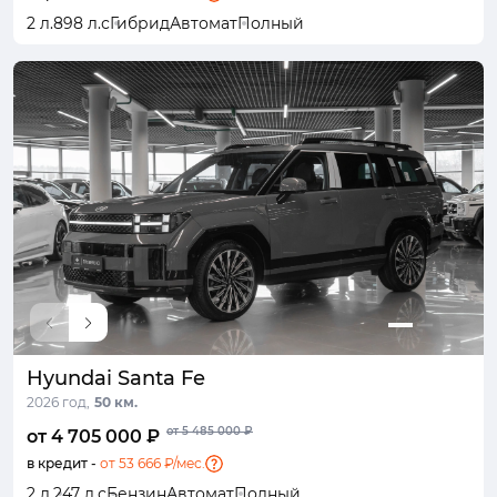
2 л.
898 л.с
Гибрид
Автомат
Полный
Hyundai Santa Fe
2026 год,
50 км.
от 5 485 000 ₽
от 4 705 000 ₽
в кредит -
от 53 666 ₽/мес.
2 л.
247 л.с
Бензин
Автомат
Полный