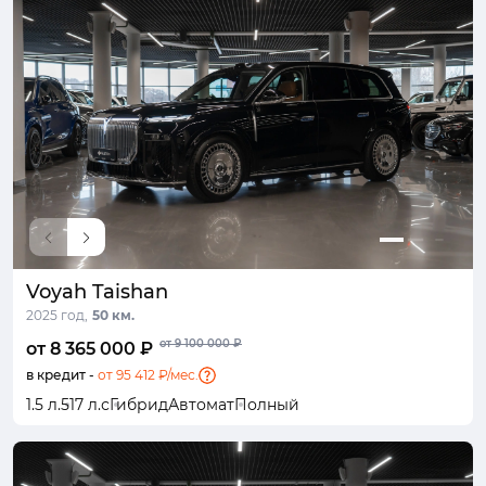
Voyah Taishan
2025 год,
50 км.
от 9 100 000 ₽
от 8 365 000 ₽
в кредит -
от 95 412 ₽/мес.
1.5 л.
517 л.с
Гибрид
Автомат
Полный