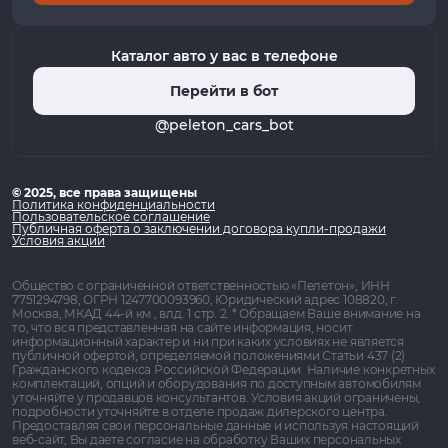
Каталог авто у вас в телефоне
Перейти в бот
@peleton_cars_bot
© 2025, все права защищены
Политика конфиденциальности
Пользовательское соглашение
Публичная оферта о заключении договора купли-продажи
Условия акции
Общество с ограниченной ответственностью «Пелетон», ИНН
7751294798, ОГРН 1247700093960, Юридический адрес 108820, г.
Москва, МКАД 44-й км , влд. 1 стр. 2. * Обращаем Ваше внимание на
то, что вся представленная на сайте информация, носит
информационный характер и ни при каких условиях не является
публичной офертой, определяемой положениями Статьи 437 (2)
Гражданского кодекса Российской Федерации. Наличие конкретных
комплектаций, опций и оборудования по доступным автомобилям
уточняйте у продавцов консультантов. Условия акций ограничены,
подробности уточняйте в отделе продаж дилерского центра.
Предоставляя свои персональные данные и используя настоящий
веб-сайт, Вы даете согласие на обработку Ваших персональных