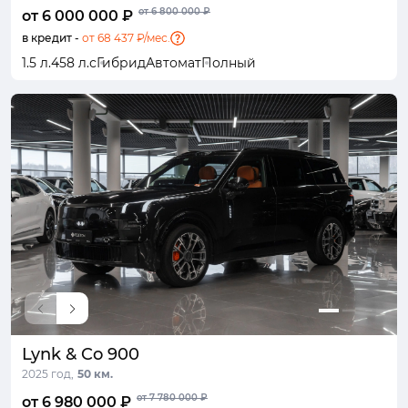
от 6 800 000 ₽
от 6 000 000 ₽
в кредит -
от 68 437 ₽/мес.
1.5 л.
458 л.с
Гибрид
Автомат
Полный
Lynk & Co 900
2025 год,
50 км.
от 7 780 000 ₽
от 6 980 000 ₽