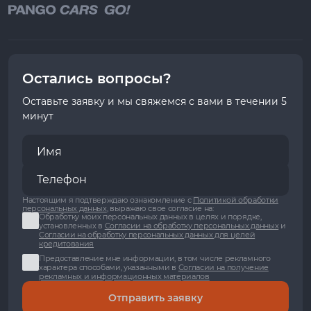
Остались вопросы?
Оставьте заявку и мы свяжемся с вами в течении 5
минут
Настоящим я подтверждаю ознакомление с
Политикой обработки
персональных данных
, выражаю свое согласие на:
Обработку моих персональных данных в целях и порядке,
установленных в
Согласии на обработку персональных данных
и
Согласии на обработку персональных данных для целей
кредитования
Предоставление мне информации, в том числе рекламного
характера способами, указанными в
Согласии на получение
рекламных и информационных материалов
Отправить заявку