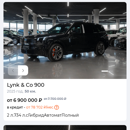
Lynk & Co 900
2025 год,
50 км.
от 7 700 000 ₽
от 6 900 000 ₽
в кредит -
от 78 702 ₽/мес.
2 л.
734 л.с
Гибрид
Автомат
Полный