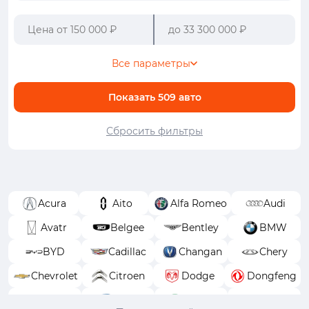
Все параметры
Показать
509
авто
Сбросить фильтры
Acura
Aito
Alfa Romeo
Audi
Avatr
Belgee
Bentley
BMW
BYD
Cadillac
Changan
Chery
Chevrolet
Citroen
Dodge
Dongfeng
EXEED
FAW
Ferrari
Fiat