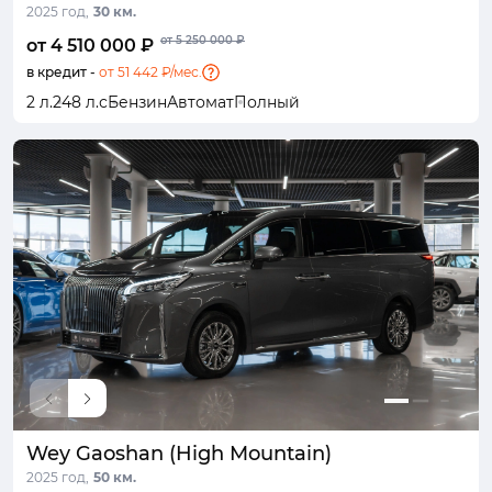
2025 год,
30 км.
от 5 250 000 ₽
от 4 510 000 ₽
в кредит -
от 51 442 ₽/мес.
2 л.
248 л.с
Бензин
Автомат
Полный
Wey Gaoshan (High Mountain)
2025 год,
50 км.