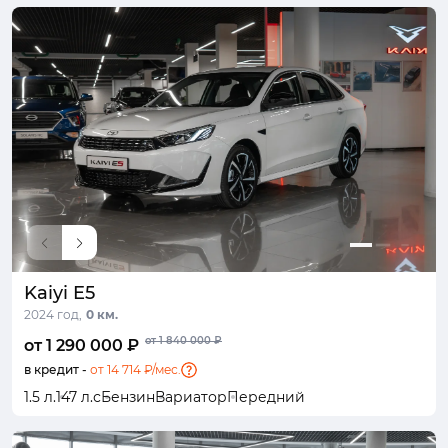
Kaiyi E5
2024 год,
0 км.
от 1 840 000 ₽
от 1 290 000 ₽
в кредит -
от 14 714 ₽/мес.
1.5 л.
147 л.с
Бензин
Вариатор
Передний