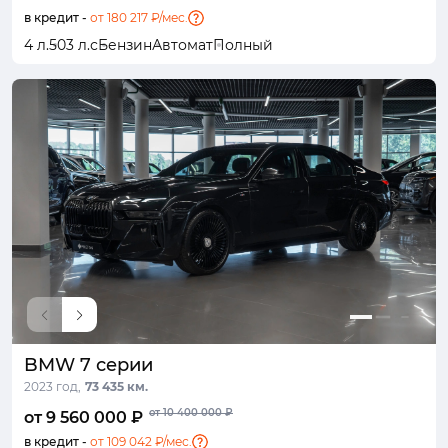
в кредит -
от 180 217 ₽/мес.
4 л.
503 л.с
Бензин
Автомат
Полный
BMW 7 серии
2023 год,
73 435 км.
от 10 400 000 ₽
от 9 560 000 ₽
в кредит -
от 109 042 ₽/мес.