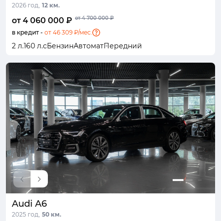
2026 год,
12 км.
от 4 700 000 ₽
от 4 060 000 ₽
в кредит -
от 46 309 ₽/мес.
2 л.
160 л.с
Бензин
Автомат
Передний
Audi A6
2025 год,
50 км.