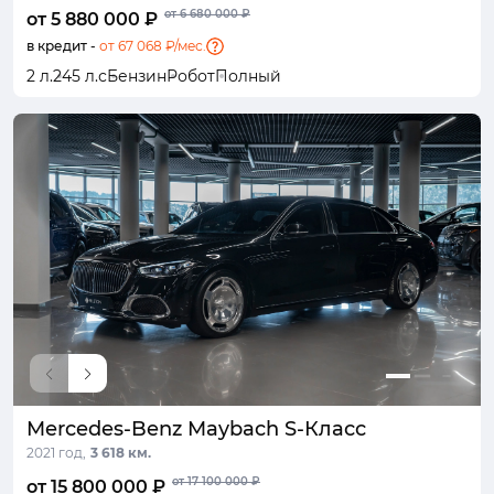
от 6 680 000 ₽
от 5 880 000 ₽
в кредит -
от 67 068 ₽/мес.
2 л.
245 л.с
Бензин
Робот
Полный
Mercedes-Benz Maybach S-Класс
2021 год,
3 618 км.
от 17 100 000 ₽
от 15 800 000 ₽