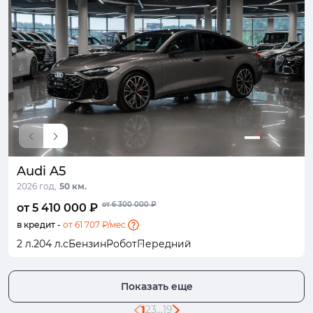
Audi A5
2026 год,
50 км.
от 6 300 000 ₽
от 5 410 000 ₽
в кредит -
от 61 707 ₽/мес.
2 л.
204 л.с
Бензин
Робот
Передний
Показать еще
1
2
3
...
19