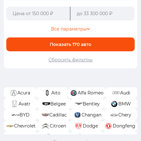
Все параметры
Показать
170
авто
Сбросить фильтры
Acura
Aito
Alfa Romeo
Audi
Avatr
Belgee
Bentley
BMW
BYD
Cadillac
Changan
Chery
Chevrolet
Citroen
Dodge
Dongfeng
EXEED
FAW
Ferrari
Fiat