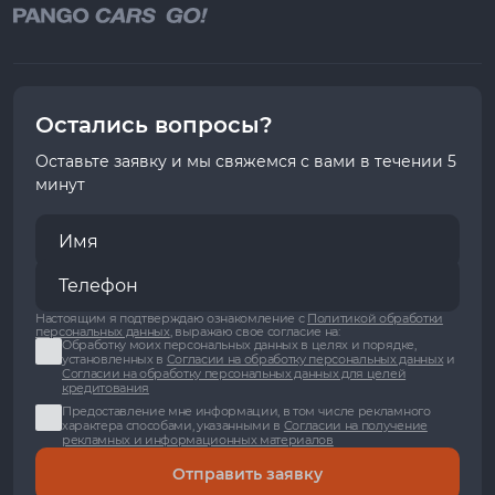
Остались вопросы?
Оставьте заявку и мы свяжемся с вами в течении 5
минут
Настоящим я подтверждаю ознакомление с
Политикой обработки
персональных данных
, выражаю свое согласие на:
Обработку моих персональных данных в целях и порядке,
установленных в
Согласии на обработку персональных данных
и
Согласии на обработку персональных данных для целей
кредитования
Предоставление мне информации, в том числе рекламного
характера способами, указанными в
Согласии на получение
рекламных и информационных материалов
Отправить заявку