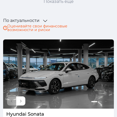
Показать ещё
Ford
GAC
GAC Trumpchi
Geely
Genesis
Haval
Honda
Hongqi
По актуальности
Hyundai
Infiniti
Isuzu
JAC
Оценивайте свои финансовые
возможности и риски
Jaecoo
Jaguar
Jeep
Jetour
Kaiyi
Kia
Lada (ВАЗ)
Land Rover
Lexus
LiXiang
Lynk & Co
Mazda
Mercedes-Benz
MINI
Mitsubishi
Nissan
Omoda
Opel
Peugeot
Porsche
Ram
Renault
Skoda
Solaris
Subaru
Suzuki
SWM
Tank
TENET
Toyota
Volkswagen
Volvo
Voyah
Wey
Zeekr
Москвич
Hyundai Sonata
УАЗ