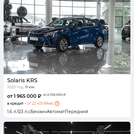
Solaris KRS
2025 год,
0 км.
от 2 725 000 ₽
от 1 965 000 ₽
в кредит -
от 22 413 ₽/мес.
1.6 л.
123 л.с
Бензин
Автомат
Передний