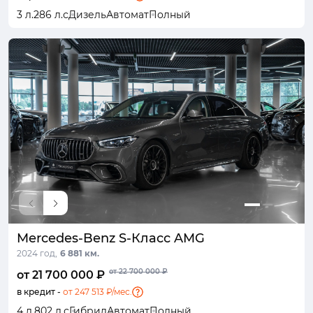
3 л.
286 л.с
Дизель
Автомат
Полный
Mercedes-Benz S-Класс AMG
2024 год,
6 881 км.
от 22 700 000 ₽
от 21 700 000 ₽
в кредит -
от 247 513 ₽/мес.
4 л.
802 л.с
Гибрид
Автомат
Полный