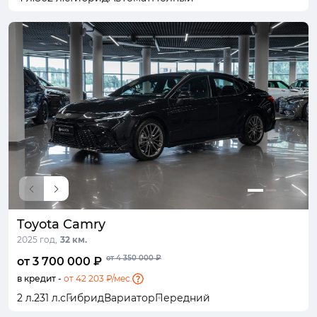
Toyota Camry
2025 год,
32 км.
от 4 350 000 ₽
от 3 700 000 ₽
в кредит -
от 42 203 ₽/мес.
2 л.
231 л.с
Гибрид
Вариатор
Передний