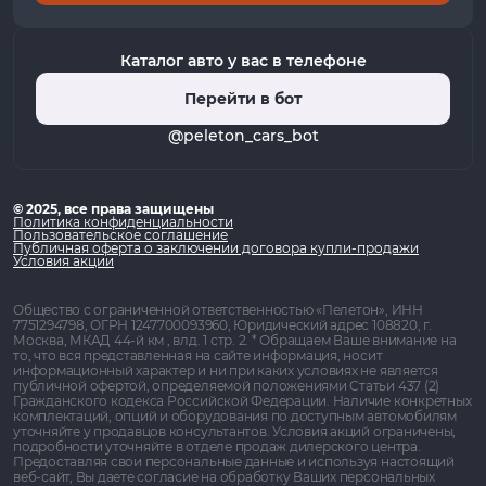
Каталог авто у вас в телефоне
Перейти в бот
@peleton_cars_bot
© 2025, все права защищены
Политика конфиденциальности
Пользовательское соглашение
Публичная оферта о заключении договора купли-продажи
Условия акции
Общество с ограниченной ответственностью «Пелетон», ИНН
7751294798, ОГРН 1247700093960, Юридический адрес 108820, г.
Москва, МКАД 44-й км , влд. 1 стр. 2. * Обращаем Ваше внимание на
то, что вся представленная на сайте информация, носит
информационный характер и ни при каких условиях не является
публичной офертой, определяемой положениями Статьи 437 (2)
Гражданского кодекса Российской Федерации. Наличие конкретных
комплектаций, опций и оборудования по доступным автомобилям
уточняйте у продавцов консультантов. Условия акций ограничены,
подробности уточняйте в отделе продаж дилерского центра.
Предоставляя свои персональные данные и используя настоящий
веб-сайт, Вы даете согласие на обработку Ваших персональных