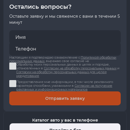
Остались вопросы?
Оставьте заявку и мы свяжемся с вами в течении 5
минут
Настоящим я подтверждаю ознакомление с
Политикой обработки
персональных данных
, выражаю свое согласие на:
Обработку моих персональных данных в целях и порядке,
установленных в
Согласии на обработку персональных данных
и
Согласии на обработку персональных данных для целей
кредитования
Предоставление мне информации, в том числе рекламного
характера способами, указанными в
Согласии на получение
рекламных и информационных материалов
Отправить заявку
Каталог авто у вас в телефоне