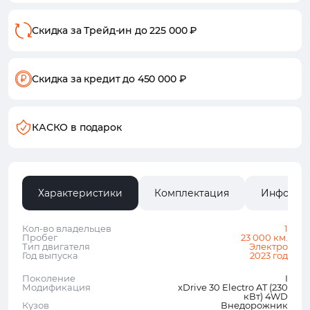
Скидка за Трейд-ин
до 225 000 ₽
Скидка за кредит
до 450 000 ₽
КАСКО в подарок
Характеристики
Комплектация
Информа
Кол-во владельцев
1
Пробег
23 000 км.
Тип двигателя
Электро
Год выпуска
2023 год
Поколение
I
Модификация
xDrive 30 Electro AT (230
кВт) 4WD
Кузов
Внедорожник