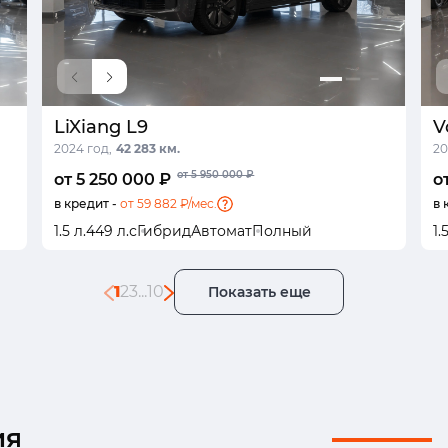
LiXiang L9
V
2024 год,
42 283 км.
20
от 5 950 000 ₽
от 5 250 000 ₽
о
в кредит -
от 59 882 ₽/мес.
в 
1.5 л.
449 л.с
Гибрид
Автомат
Полный
1.
1
2
3
...
10
Показать еще
ия