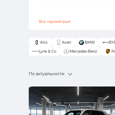
Все параметры
Aito
Avatr
BMW
BY
Lynk & Co
Mercedes-Benz
P
По актуальности