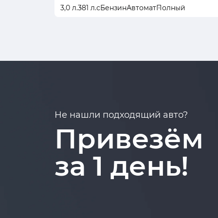
3,0 л.
381 л.с
Бензин
Автомат
Полный
Не нашли подходящий авто?
Привезём
за 1 день!