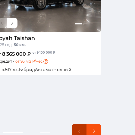
oyah Taishan
25 год,
50 км.
от 9 100 000 ₽
т 8 365 000 ₽
кредит -
от 95 412 ₽/мес.
5 л.
517 л.с
Гибрид
Автомат
Полный