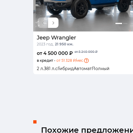
Jeep Wrangler
2023 год,
21 950 км.
от 5 240 000 ₽
от 4 500 000 ₽
в кредит -
от 51 328 ₽/мес.
2 л.
381 л.с
Гибрид
Автомат
Полный
Похожие предложен