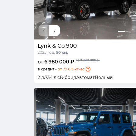
Lynk & Co 900
2025 год,
50 км.
от 7 780 000 ₽
от 6 980 000 ₽
в кредит -
от 79 615 ₽/мес.
2 л.
734 л.с
Гибрид
Автомат
Полный