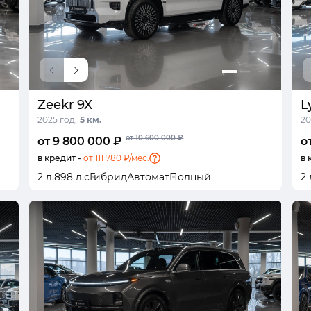
Zeekr 9X
L
2025 год,
5 км.
20
от 10 600 000 ₽
от 9 800 000 ₽
о
в кредит -
от 111 780 ₽/мес.
в 
2 л.
898 л.с
Гибрид
Автомат
Полный
2 