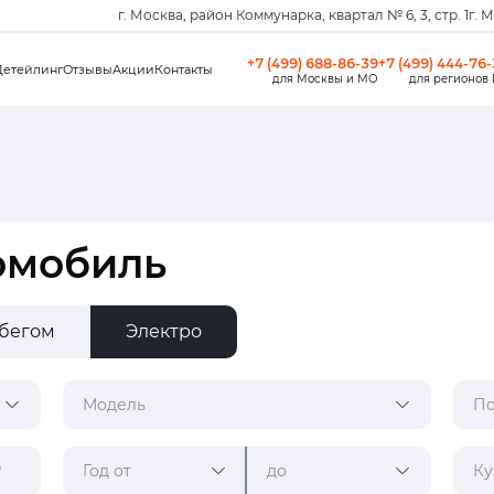
г. Москва, район Коммунарка, квартал № 6, 3, стр. 1
г. 
+7 (499) 688-86-39
+7 (499) 444-76
Детейлинг
Отзывы
Акции
Контакты
для Москвы и МО
для регионов
омобиль
обегом
Электро
Модель
По
Год от
до
Ку