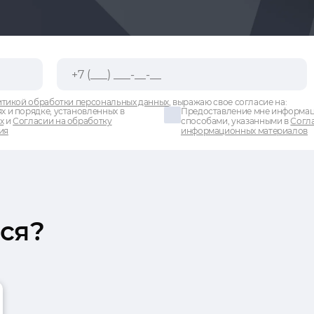
тикой обработки персональных данных
, выражаю свое согласие на:
х и порядке, установленных в
Предоставление мне информаци
х
и
Согласии на обработку
способами, указанными в
Согла
ия
информационных материалов
ся?