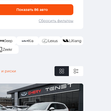
Показать
86
авто
Сбросить фильтры
Jeep
Kia
Lexus
LiXiang
Zeekr
 и риски