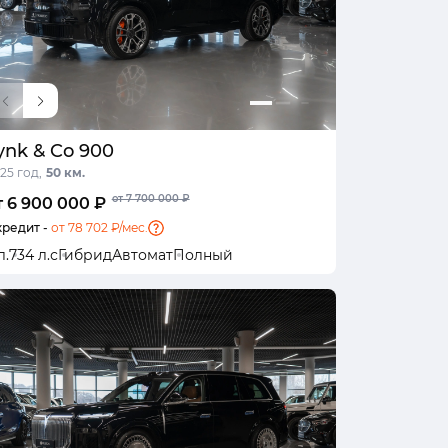
ynk & Co 900
25 год,
50 км.
от 7 700 000 ₽
т 6 900 000 ₽
кредит -
от 78 702 ₽/мес.
л.
734 л.с
Гибрид
Автомат
Полный