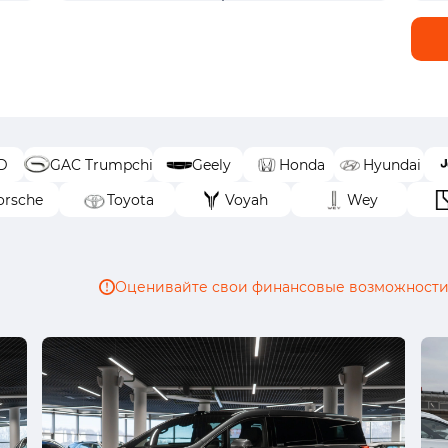
D
GAC Trumpchi
Geely
Honda
Hyundai
orsche
Toyota
Voyah
Wey
Оценивайте свои финансовые возможности