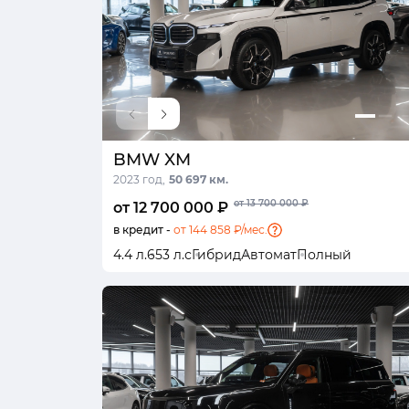
BMW XM
2023 год,
50 697 км.
от 13 700 000 ₽
от 12 700 000 ₽
в кредит -
от 144 858 ₽/мес.
4.4 л.
653 л.с
Гибрид
Автомат
Полный