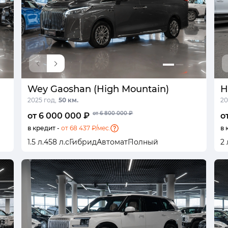
Wey Gaoshan (High Mountain)
H
2025 год,
50 км.
20
от 6 800 000 ₽
от 6 000 000 ₽
о
в кредит -
от 68 437 ₽/мес.
в 
1.5 л.
458 л.с
Гибрид
Автомат
Полный
2 