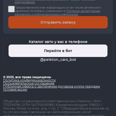
кредитования
Предоставление мне информации, в том числе рекламного
характера способами, указанными в
Согласии на получение
рекламных и информационных материалов
Отправить заявку
Каталог авто у вас в телефоне
Перейти в бот
@peleton_cars_bot
© 2025, все права защищены
Политика конфиденциальности
Пользовательское соглашение
Публичная оферта о заключении договора купли-продажи
Условия акции
Общество с ограниченной ответственностью «Пелетон», ИНН
7751294798, ОГРН 1247700093960, Юридический адрес 108820, г.
Москва, МКАД 44-й км , влд. 1 стр. 2. * Обращаем Ваше внимание на
то, что вся представленная на сайте информация, носит
информационный характер и ни при каких условиях не является