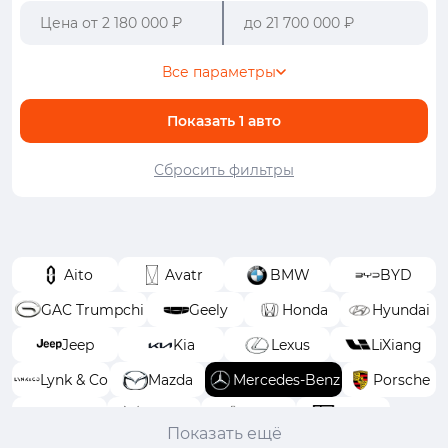
Все параметры
Показать
1
авто
Сбросить фильтры
Aito
Avatr
BMW
BYD
GAC Trumpchi
Geely
Honda
Hyundai
Jeep
Kia
Lexus
LiXiang
Lynk & Co
Mazda
Mercedes-Benz
Porsche
Toyota
Voyah
Wey
Zeekr
Показать ещё