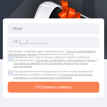
Настоящим я подтверждаю ознакомление с
Политикой обработки
персональных данных
, выражаю свое согласие на:
Обработку моих персональных данных в целях и порядке,
установленных в
Согласии на обработку персональных данных
и
Согласии на обработку персональных данных для целей
кредитования
Предоставление мне информации, в том числе рекламного
характера способами, указанными в
Согласии на получение
рекламных и информационных материалов
Отправить заявку