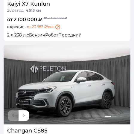
Kaiyi X7 Kunlun
2024 год,
4 513 км
от 2 450 000 ₽
от 2 100 000 ₽
в кредит -
от 23 953 ₽/мес.
2 л.
238 л.с
Бензин
Робот
Передний
Changan CS85