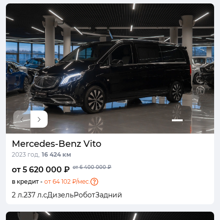
Mercedes-Benz Vito
2023 год,
16 424 км
от 6 400 000 ₽
от 5 620 000 ₽
в кредит -
от 64 102 ₽/мес.
2 л.
237 л.с
Дизель
Робот
Задний