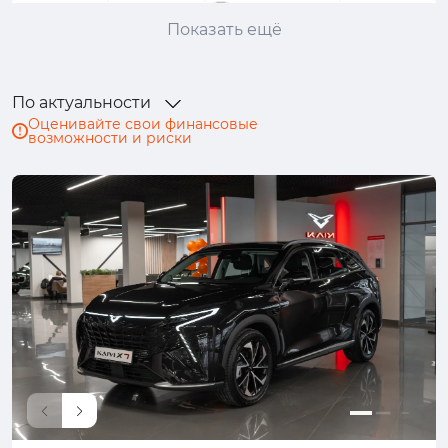
Ford
GAC
GAC Trumpchi
Geely
Показать ещё
Genesis
Haval
Honda
Hongqi
Hyundai
Infiniti
JAC
Jaguar
По актуальности
Jeep
Jetour
Kaiyi
Kia
Оценивайте свои финансовые
возможности и риски
Lada (ВАЗ)
Land Rover
Lexus
Mazda
Mercedes-Benz
MINI
Mitsubishi
Nissan
Omoda
Opel
Peugeot
Porsche
Ram
Renault
Skoda
Solaris
Subaru
Suzuki
SWM
Tank
TENET
Toyota
Volkswagen
Volvo
Москвич
УАЗ