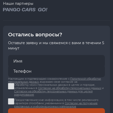
Наши партнеры
Остались вопросы?
Оставьте заявку и мы свяжемся с вами в течении 5
минут
Настоящим я подтверждаю ознакомление с
Политикой обработки
персональных данных
, выражаю свое согласие на:
Обработку моих персональных данных в целях и порядке,
установленных в
Согласии на обработку персональных данных
и
Согласии на обработку персональных данных для целей
кредитования
Предоставление мне информации, в том числе рекламного
характера способами, указанными в
Согласии на получение
рекламных и информационных материалов