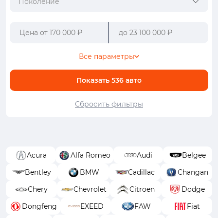
Поколение
Все параметры
Показать
536
авто
Сбросить фильтры
Acura
Alfa Romeo
Audi
Belgee
Bentley
BMW
Cadillac
Changan
Chery
Chevrolet
Citroen
Dodge
Dongfeng
EXEED
FAW
Fiat