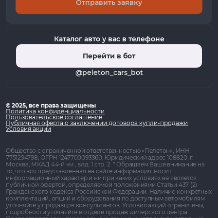
Отправить заявку
Каталог авто у вас в телефоне
Перейти в бот
@peleton_cars_bot
© 2025, все права защищены
Политика конфиденциальности
Пользовательское соглашение
Публичная оферта о заключении договора купли-продажи
Условия акции
Общество с ограниченной ответственностью «Пелетон», ИНН
7751294798, ОГРН 1247700093960, Юридический адрес 108820, г.
Москва, МКАД 44-й км , влд. 1 стр. 2. * Обращаем Ваше внимание на
то, что вся представленная на сайте информация, носит
информационный характер и ни при каких условиях не является
публичной офертой, определяемой положениями Статьи 437 (2)
Гражданского кодекса Российской Федерации. Наличие конкретных
комплектаций, опций и оборудования по доступным автомобилям
уточняйте у продавцов консультантов. Условия акций ограничены,
подробности уточняйте в отделе продаж дилерского центра.