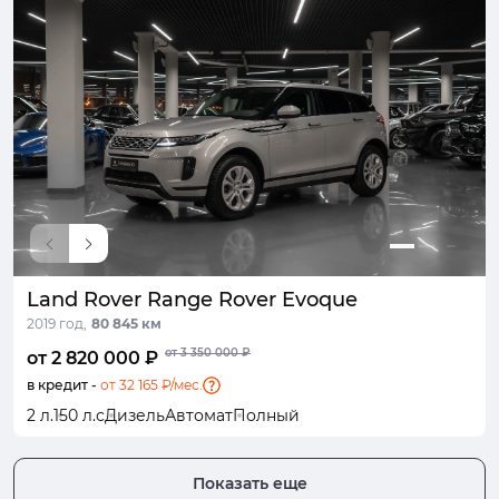
Land Rover Range Rover Evoque
2019 год,
80 845 км
от 3 350 000 ₽
от 2 820 000 ₽
в кредит -
от 32 165 ₽/мес.
2 л.
150 л.с
Дизель
Автомат
Полный
Показать еще