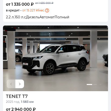
от 1 635 000 ₽
от 1 335 000 ₽
в кредит -
от 15 227 ₽/мес.
2.2 л.
150 л.с
Дизель
Автомат
Полный
TENET T7
2025 год,
1 583 км
от 2 940 000 ₽