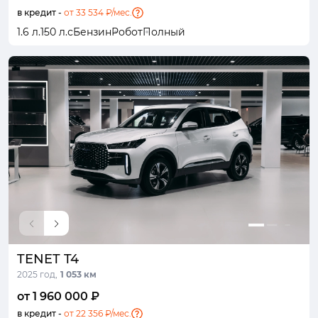
в кредит -
от 33 534 ₽/мес.
1.6 л.
150 л.с
Бензин
Робот
Полный
TENET T4
2025 год,
1 053 км
от 1 960 000 ₽
в кредит -
от 22 356 ₽/мес.