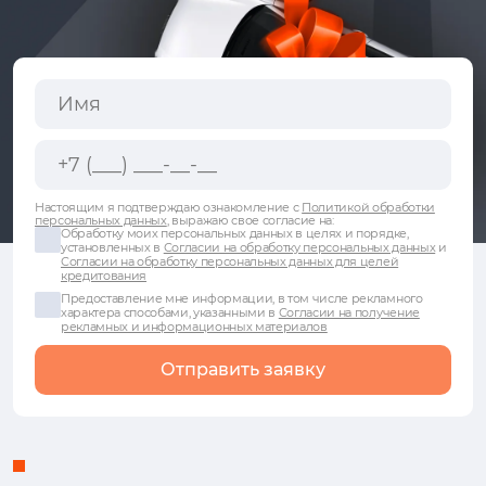
Настоящим я подтверждаю ознакомление с
Политикой обработки
персональных данных
, выражаю свое согласие на:
Обработку моих персональных данных в целях и порядке,
установленных в
Согласии на обработку персональных данных
и
Согласии на обработку персональных данных для целей
кредитования
Предоставление мне информации, в том числе рекламного
характера способами, указанными в
Согласии на получение
рекламных и информационных материалов
Отправить заявку