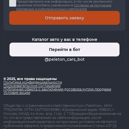
Предоставление мне информации, в том числе рекламного
характера способами, указанными в
Согласии на получение
рекламных и информационных материалов
Отправить заявку
Каталог авто у вас в телефоне
Перейти в бот
@peleton_cars_bot
© 2025, все права защищены
Политика конфиденциальности
Пользовательское соглашение
Публичная оферта о заключении договора купли-продажи
Условия акции
Общество с ограниченной ответственностью «Пелетон», ИНН
7751294798, ОГРН 1247700093960, Юридический адрес 108820, г.
Москва, МКАД 44-й км , влд. 1 стр. 2. * Обращаем Ваше внимание на
то, что вся представленная на сайте информация, носит
информационный характер и ни при каких условиях не является
публичной офертой, определяемой положениями Статьи 437 (2)