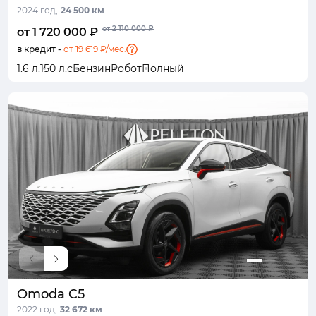
2024 год,
24 500 км
от 2 110 000 ₽
от 1 720 000 ₽
в кредит -
от 19 619 ₽/мес.
1.6 л.
150 л.с
Бензин
Робот
Полный
Omoda C5
2022 год,
32 672 км