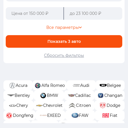
Все параметры
Показать
3
авто
Сбросить фильтры
Acura
Alfa Romeo
Audi
Belgee
Bentley
BMW
Cadillac
Changan
Chery
Chevrolet
Citroen
Dodge
Dongfeng
EXEED
FAW
Fiat
Ford
GAC
GAC Trumpchi
Geely