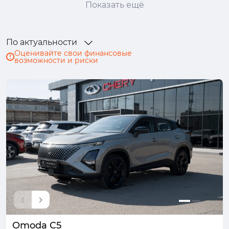
Показать ещё
Genesis
Haval
Honda
Hongqi
Hyundai
Infiniti
JAC
Jaecoo
По актуальности
Jaguar
Jeep
Jetour
Kaiyi
Оценивайте свои финансовые
возможности и риски
Kia
Lada (ВАЗ)
Land Rover
Lexus
Mazda
Mercedes-Benz
MINI
Mitsubishi
Nissan
Omoda
Opel
Peugeot
Porsche
Ram
Renault
Skoda
Solaris
Subaru
Suzuki
SWM
Tank
TENET
Toyota
Volkswagen
Volvo
Москвич
УАЗ
Omoda C5