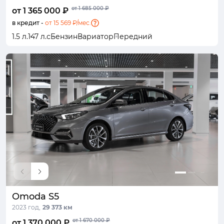
от 1 685 000 ₽
от 1 365 000 ₽
в кредит -
от 15 569 ₽/мес.
1.5 л.
147 л.с
Бензин
Вариатор
Передний
Omoda S5
2023 год,
29 373 км
от 1 670 000 ₽
от 1 370 000 ₽