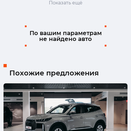
Показать ещё
Genesis
Haval
Honda
Hongqi
Hyundai
Infiniti
JAC
Jaguar
Jeep
Jetour
Kaiyi
Kia
По вашим параметрам
не найдено авто
Lada (ВАЗ)
Land Rover
Lexus
Mazda
Mercedes-Benz
MINI
Mitsubishi
Nissan
Omoda
Opel
Peugeot
Porsche
Ram
Renault
SEAT
Skoda
Похожие предложения
Solaris
Subaru
Suzuki
SWM
Tank
TENET
Toyota
Volkswagen
Volvo
Москвич
УАЗ