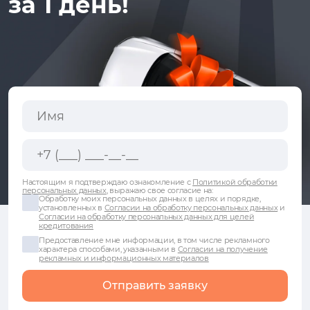
за 1 день!
Настоящим я подтверждаю ознакомление с
Политикой обработки
персональных данных
, выражаю свое согласие на:
Обработку моих персональных данных в целях и порядке,
установленных в
Согласии на обработку персональных данных
и
Согласии на обработку персональных данных для целей
кредитования
Предоставление мне информации, в том числе рекламного
характера способами, указанными в
Согласии на получение
рекламных и информационных материалов
Отправить заявку