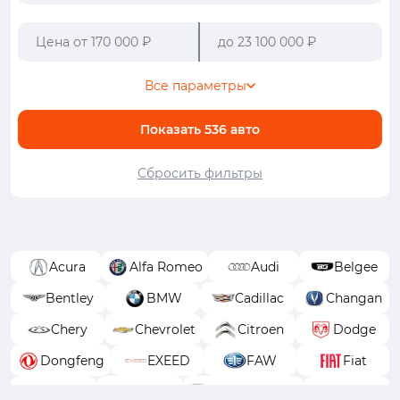
Все параметры
Показать
536
авто
Сбросить фильтры
Acura
Alfa Romeo
Audi
Belgee
Bentley
BMW
Cadillac
Changan
Chery
Chevrolet
Citroen
Dodge
Dongfeng
EXEED
FAW
Fiat
Ford
GAC
GAC Trumpchi
Geely