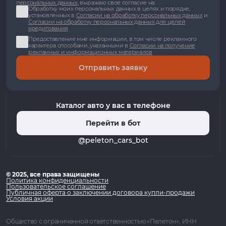
персональных данных
, выражаю свое согласие на:
Обработку моих персональных данных в целях и порядке,
установленных в
Согласии на обработку персональных данных
и
Согласии на обработку персональных данных для целей
кредитования
Предоставление мне информации, в том числе рекламного
характера способами, указанными в
Согласии на получение
рекламных и информационных материалов
Отправить заявку
Каталог авто у вас в телефоне
Перейти в бот
@peleton_cars_bot
© 2025, все права защищены
Политика конфиденциальности
Пользовательское соглашение
Публичная оферта о заключении договора купли-продажи
Условия акции
Общество с ограниченной ответственностью «Пелетон», ИНН