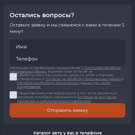
Остались вопросы?
Оставьте заявку и мы свяжемся с вами в течении 5
минут
Настоящим я подтверждаю ознакомление с
Политикой обработки
персональных данных
, выражаю свое согласие на:
Обработку моих персональных данных в целях и порядке,
установленных в
Согласии на обработку персональных данных
и
Согласии на обработку персональных данных для целей
кредитования
Предоставление мне информации, в том числе рекламного
характера способами, указанными в
Согласии на получение
рекламных и информационных материалов
Отправить заявку
Каталог авто у вас в телефоне