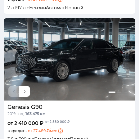
2 л.
197 л.с
Бензин
Автомат
Полный
Genesis G90
2019 год,
163 475 км
от 2 880 000 ₽
от 2 410 000 ₽
в кредит -
от 27 489 ₽/мес.