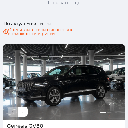
Показать ещё
Genesis
Haval
Honda
Hongqi
Hyundai
Infiniti
JAC
Jaecoo
По актуальности
Jaguar
Jeep
Jetour
Kaiyi
Оценивайте свои финансовые
возможности и риски
Kia
Lada (ВАЗ)
Land Rover
Lexus
Mazda
Mercedes-Benz
MINI
Mitsubishi
Nissan
Omoda
Opel
Peugeot
Porsche
Ram
Renault
Skoda
Solaris
Subaru
Suzuki
SWM
Tank
TENET
Toyota
Volkswagen
Volvo
Москвич
УАЗ
Genesis GV80