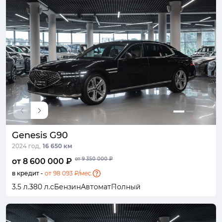
Genesis G90
2024 год,
16 650 км
от 9 350 000 ₽
от 8 600 000 ₽
в кредит -
от 98 093 ₽/мес.
3.5 л.
380 л.с
Бензин
Автомат
Полный