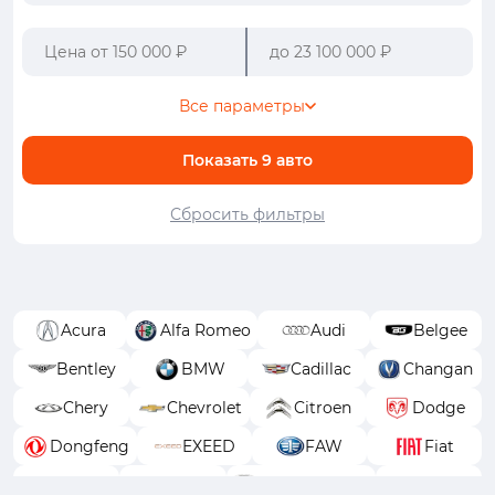
Все параметры
Показать
9
авто
Сбросить фильтры
Acura
Alfa Romeo
Audi
Belgee
Bentley
BMW
Cadillac
Changan
Chery
Chevrolet
Citroen
Dodge
Dongfeng
EXEED
FAW
Fiat
Ford
GAC
GAC Trumpchi
Geely