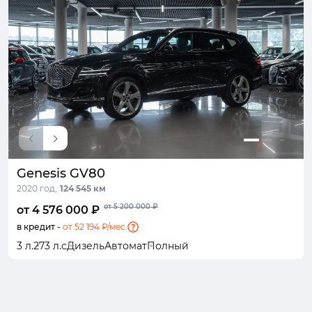
Genesis GV80
2020 год,
124 545 км
от 5 200 000 ₽
от 4 576 000 ₽
в кредит -
от 52 194 ₽/мес.
3 л.
273 л.с
Дизель
Автомат
Полный