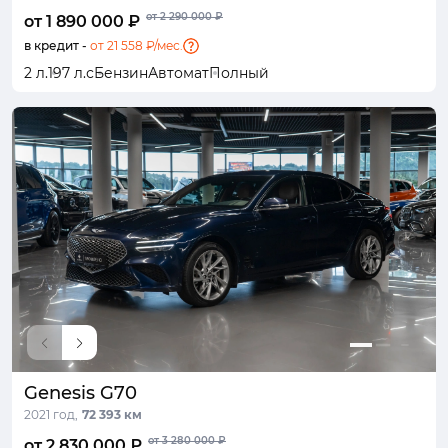
от 2 290 000 ₽
от 1 890 000 ₽
в кредит -
от 21 558 ₽/мес.
2 л.
197 л.с
Бензин
Автомат
Полный
Genesis G70
2021 год,
72 393 км
от 3 280 000 ₽
от 2 830 000 ₽