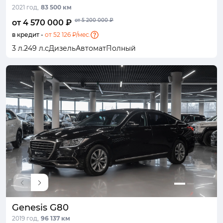
2021 год,
83 500 км
от 5 200 000 ₽
от 4 570 000 ₽
в кредит -
от 52 126 ₽/мес.
3 л.
249 л.с
Дизель
Автомат
Полный
Genesis G80
2019 год,
96 137 км