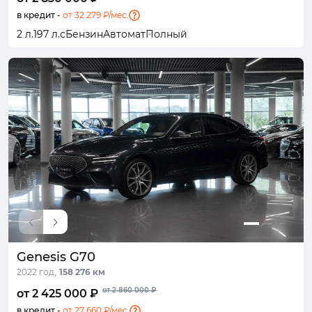
в кредит -
от 32 279 ₽/мес.
2 л.
197 л.с
Бензин
Автомат
Полный
Genesis G70
2022 год,
158 276 км
от 2 860 000 ₽
от 2 425 000 ₽
в кредит -
от 27 660 ₽/мес.