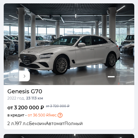
Genesis G70
2022 год,
23 113 км
от 3 720 000 ₽
от 3 200 000 ₽
в кредит -
от 36 500 ₽/мес.
2 л.
197 л.с
Бензин
Автомат
Полный