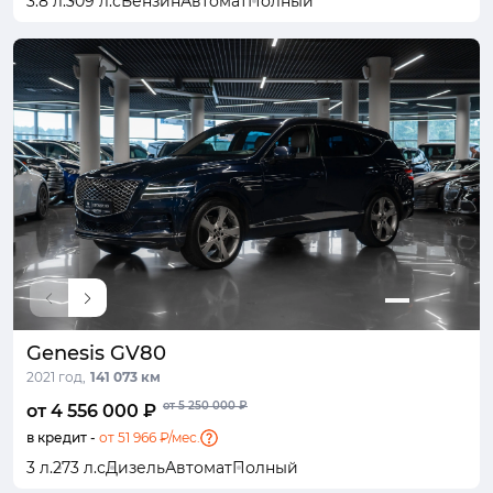
3.8 л.
309 л.с
Бензин
Автомат
Полный
Genesis GV80
2021 год,
141 073 км
от 5 250 000 ₽
от 4 556 000 ₽
в кредит -
от 51 966 ₽/мес.
3 л.
273 л.с
Дизель
Автомат
Полный