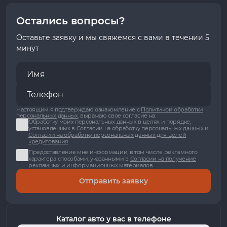
Остались вопросы?
Оставьте заявку и мы свяжемся с вами в течении 5
минут
Настоящим я подтверждаю ознакомление с
Политикой обработки
персональных данных
, выражаю свое согласие на:
Обработку моих персональных данных в целях и порядке,
установленных в
Согласии на обработку персональных данных
и
Согласии на обработку персональных данных для целей
кредитования
Предоставление мне информации, в том числе рекламного
характера способами, указанными в
Согласии на получение
рекламных и информационных материалов
Отправить заявку
Каталог авто у вас в телефоне