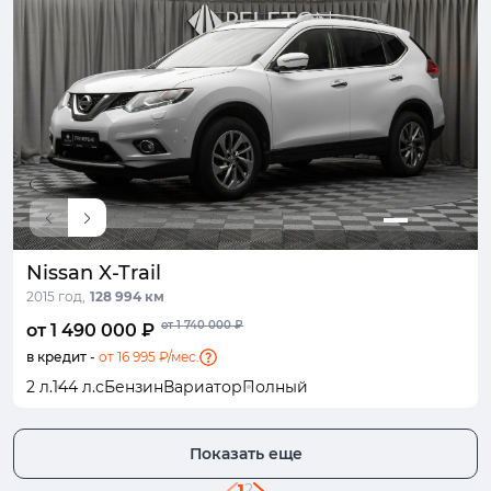
Nissan X-Trail
2015 год,
128 994 км
от 1 740 000 ₽
от 1 490 000 ₽
в кредит -
от 16 995 ₽/мес.
2 л.
144 л.с
Бензин
Вариатор
Полный
Показать еще
1
2