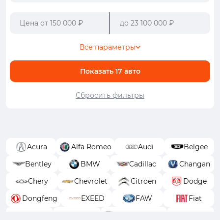
Все параметры
Показать
17
авто
Сбросить фильтры
Acura
Alfa Romeo
Audi
Belgee
Bentley
BMW
Cadillac
Changan
Chery
Chevrolet
Citroen
Dodge
Dongfeng
EXEED
FAW
Fiat
Ford
GAC
GAC Trumpchi
Geely