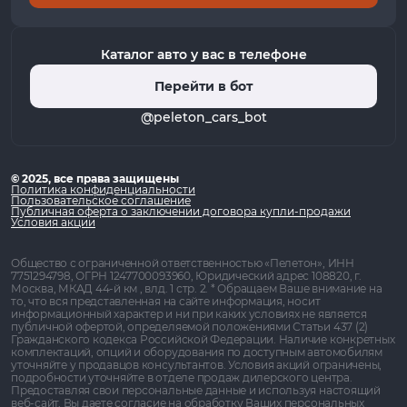
Каталог авто у вас в телефоне
Перейти в бот
@peleton_cars_bot
© 2025, все права защищены
Политика конфиденциальности
Пользовательское соглашение
Публичная оферта о заключении договора купли-продажи
Условия акции
Общество с ограниченной ответственностью «Пелетон», ИНН
7751294798, ОГРН 1247700093960, Юридический адрес 108820, г.
Москва, МКАД 44-й км , влд. 1 стр. 2. * Обращаем Ваше внимание на
то, что вся представленная на сайте информация, носит
информационный характер и ни при каких условиях не является
публичной офертой, определяемой положениями Статьи 437 (2)
Гражданского кодекса Российской Федерации. Наличие конкретных
комплектаций, опций и оборудования по доступным автомобилям
уточняйте у продавцов консультантов. Условия акций ограничены,
подробности уточняйте в отделе продаж дилерского центра.
Предоставляя свои персональные данные и используя настоящий
веб-сайт, Вы даете согласие на обработку Ваших персональных