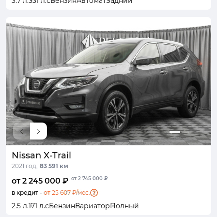
3.7 л.
331 л.с
Бензин
Автомат
Задний
Nissan X-Trail
2021 год,
83 591 км
от 2 745 000 ₽
от 2 245 000 ₽
в кредит -
от 25 607 ₽/мес.
2.5 л.
171 л.с
Бензин
Вариатор
Полный