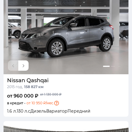
Nissan Qashqai
2015 год,
158 827 км
от 1 130 000 ₽
от 960 000 ₽
в кредит -
от 10 950 ₽/мес.
1.6 л.
130 л.с
Дизель
Вариатор
Передний