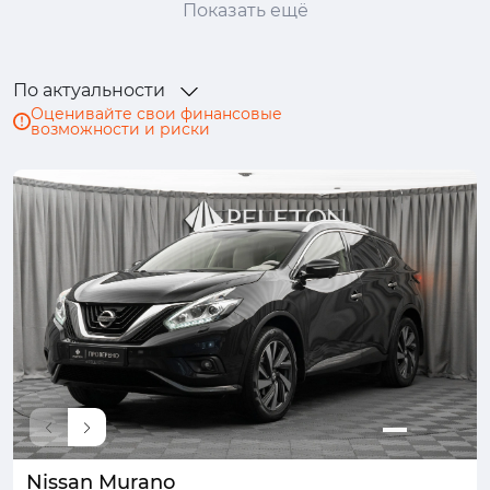
Показать ещё
Genesis
Haval
Honda
Hongqi
Hyundai
Infiniti
JAC
Jaecoo
По актуальности
Jaguar
Jeep
Jetour
Kaiyi
Оценивайте свои финансовые
возможности и риски
Kia
Lada (ВАЗ)
Land Rover
Lexus
Mazda
Mercedes-Benz
MINI
Mitsubishi
Nissan
Omoda
Opel
Peugeot
Porsche
Ram
Renault
Skoda
Solaris
Subaru
Suzuki
SWM
Tank
TENET
Toyota
Volkswagen
Volvo
Москвич
УАЗ
Nissan Murano