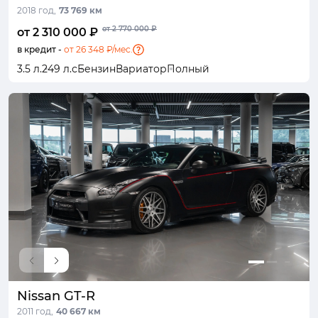
2018 год,
73 769 км
от 2 770 000 ₽
от 2 310 000 ₽
в кредит -
от 26 348 ₽/мес.
3.5 л.
249 л.с
Бензин
Вариатор
Полный
Nissan GT-R
2011 год,
40 667 км