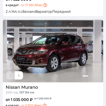
в кредит -
от 17 360 ₽/мес.
2 л.
144 л.с
Бензин
Вариатор
Передний
Nissan Murano
2012 год,
157 154 км
от 1 235 000 ₽
от 1 035 000 ₽
в кредит -
от 11 805 ₽/мес.