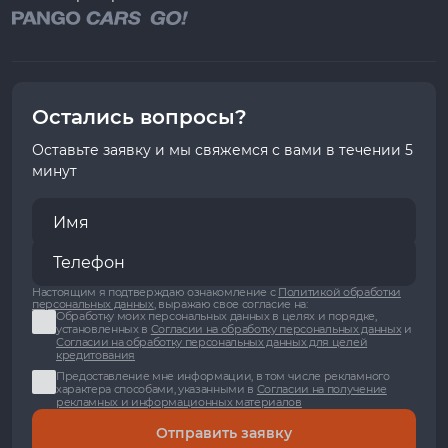
Остались вопросы?
Оставьте заявку и мы свяжемся с вами в течении 5
минут
Настоящим я подтверждаю ознакомление с
Политикой обработки
персональных данных
, выражаю свое согласие на:
Обработку моих персональных данных в целях и порядке,
установленных в
Согласии на обработку персональных данных
и
Согласии на обработку персональных данных для целей
кредитования
Предоставление мне информации, в том числе рекламного
характера способами, указанными в
Согласии на получение
рекламных и информационных материалов
Отправить заявку