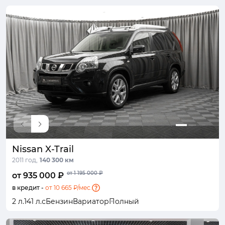
Nissan X-Trail
2011 год,
140 300 км
от 1 195 000 ₽
от 935 000 ₽
в кредит -
от 10 665 ₽/мес.
2 л.
141 л.с
Бензин
Вариатор
Полный