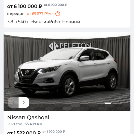
от 6 900 000 ₽
от 6 100 000 ₽
в кредит -
от 69 577 ₽/мес.
3.8 л.
540 л.с
Бензин
Робот
Полный
Nissan Qashqai
2021 год,
55 437 км
от 1 900 000 ₽
от 1 522 000 ₽