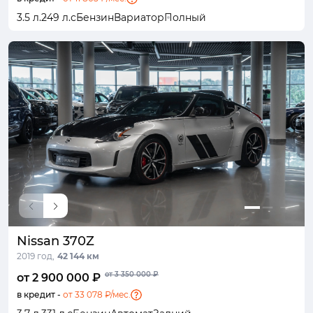
3.5 л.
249 л.с
Бензин
Вариатор
Полный
Nissan 370Z
2019 год,
42 144 км
от 3 350 000 ₽
от 2 900 000 ₽
в кредит -
от 33 078 ₽/мес.