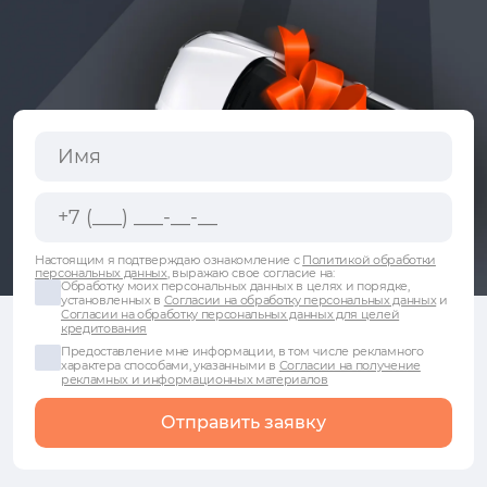
Настоящим я подтверждаю ознакомление с
Политикой обработки
персональных данных
, выражаю свое согласие на:
Обработку моих персональных данных в целях и порядке,
установленных в
Согласии на обработку персональных данных
и
Согласии на обработку персональных данных для целей
кредитования
Предоставление мне информации, в том числе рекламного
характера способами, указанными в
Согласии на получение
рекламных и информационных материалов
Отправить заявку