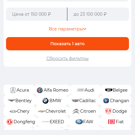
Все параметры
Показать
1
авто
Сбросить фильтры
Acura
Alfa Romeo
Audi
Belgee
Bentley
BMW
Cadillac
Changan
Chery
Chevrolet
Citroen
Dodge
Dongfeng
EXEED
FAW
Fiat
Ford
GAC
GAC Trumpchi
Geely