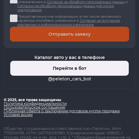
установленных в
Согласии на обработку персональных данных
и
Согласии на обработку персональных данных для целей
кредитования
Предоставление мне информации, в том числе рекламного
характера способами, указанными в
Согласии на получение
рекламных и информационных материалов
Отправить заявку
Каталог авто у вас в телефоне
Перейти в бот
@peleton_cars_bot
© 2025, все права защищены
Политика конфиденциальности
Пользовательское соглашение
Публичная оферта о заключении договора купли-продажи
Условия акции
Общество с ограниченной ответственностью «Пелетон», ИНН
7751294798, ОГРН 1247700093960, Юридический адрес 108820, г.
Москва, МКАД 44-й км , влд. 1 стр. 2. * Обращаем Ваше внимание на