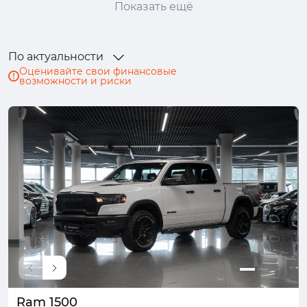
Показать ещё
Genesis
Haval
Honda
Hongqi
Hyundai
Infiniti
JAC
Jaecoo
По актуальности
Jaguar
Jeep
Jetour
Kaiyi
Оценивайте свои финансовые
возможности и риски
Kia
Lada (ВАЗ)
Land Rover
Lexus
Mazda
Mercedes-Benz
MINI
Mitsubishi
Nissan
Omoda
Opel
Peugeot
Porsche
Ram
Renault
Skoda
Solaris
Subaru
Suzuki
SWM
Tank
TENET
Toyota
Volkswagen
Volvo
Москвич
УАЗ
Ram 1500