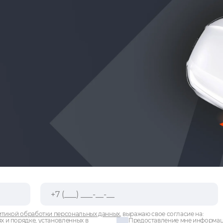
тикой обработки персональных данных
, выражаю свое согласие на:
х и порядке, установленных в
Предоставление мне информаци