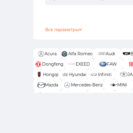
Все параметры
Acura
Alfa Romeo
Audi
B
Dongfeng
EXEED
FAW
Hongqi
Hyundai
Infiniti
J
Mazda
Mercedes-Benz
MINI
Skoda
Solaris
Subaru
Suz
УАЗ