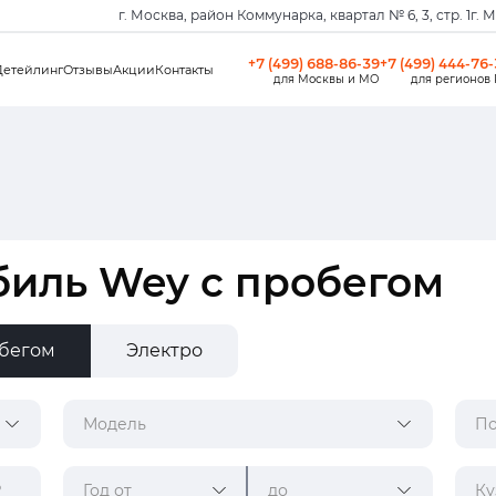
г. Москва, район Коммунарка, квартал № 6, 3, стр. 1
г. 
+7 (499) 688-86-39
+7 (499) 444-76
Детейлинг
Отзывы
Акции
Контакты
для Москвы и МО
для регионов
биль Wey с пробегом
обегом
Электро
Модель
По
Год от
до
Ку