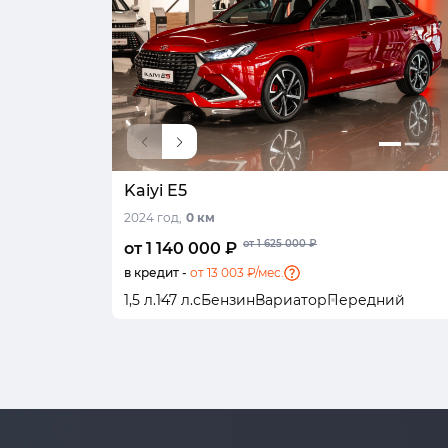
Kaiyi E5
2024 год,
0 км
от 1 625 000 ₽
от 1 140 000 ₽
в кредит -
от 13 003 ₽/мес.
1,5 л.
147 л.с
Бензин
Вариатор
Передний