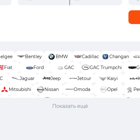
elgee
Bentley
BMW
Cadillac
Changan
Fiat
Ford
GAC
GAC Trumpchi
G
AC
Jaguar
Jeep
Jetour
Kaiyi
K
Mitsubishi
Nissan
Omoda
Opel
Pe
uki
SWM
Tank
TENET
Toyota
Vo
Показать ещё