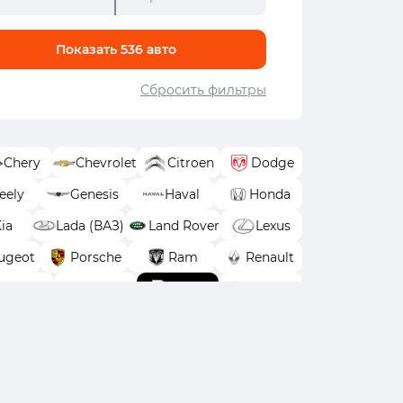
Показать
536
авто
Сбросить фильтры
Chery
Chevrolet
Citroen
Dodge
eely
Genesis
Haval
Honda
ia
Lada (ВАЗ)
Land Rover
Lexus
ugeot
Porsche
Ram
Renault
lkswagen
Volvo
Wey
Москвич