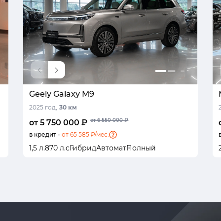
Geely Galaxy M9
2025 год,
30 км
от 6 550 000 ₽
от 5 750 000 ₽
в кредит -
от 65 585 ₽/мес.
1,5 л.
870 л.с
Гибрид
Автомат
Полный