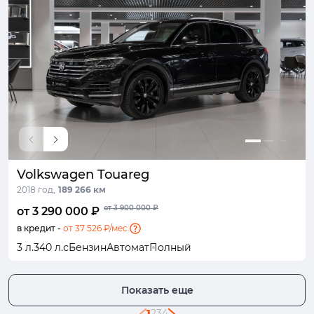
Volkswagen Touareg
2018 год,
189 266 км
от 3 900 000 ₽
от 3 290 000 ₽
в кредит -
от 37 526 ₽/мес.
3 л.
340 л.с
Бензин
Автомат
Полный
Показать еще
1
2
3
4