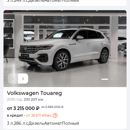
3 л.
249 л.с
Дизель
Автомат
Полный
Volkswagen Touareg
2019 год,
233 207 км
от 3 685 000 ₽
от 3 215 000 ₽
в кредит -
от 36 671 ₽/мес.
3 л.
286 л.с
Дизель
Автомат
Полный