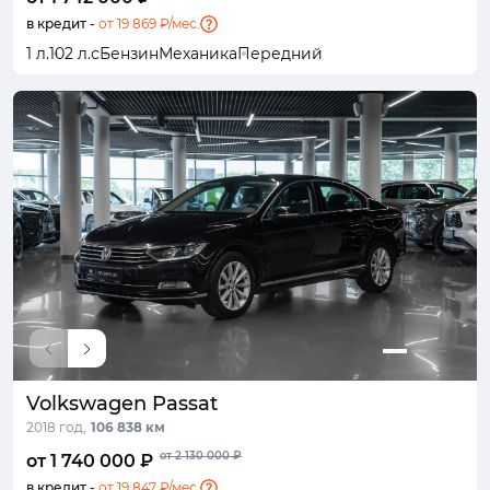
в кредит -
от 19 869 ₽/мес.
1 л.
102 л.с
Бензин
Механика
Передний
Volkswagen Passat
2018 год,
106 838 км
от 2 130 000 ₽
от 1 740 000 ₽
в кредит -
от 19 847 ₽/мес.