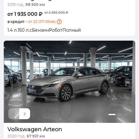
2019 год,
98 500 км
от 2 385 000 ₽
от 1 935 000 ₽
в кредит -
от 22 071 ₽/мес.
1.4 л.
150 л.с
Бензин
Робот
Полный
Volkswagen Arteon
2020 год,
67 921 км