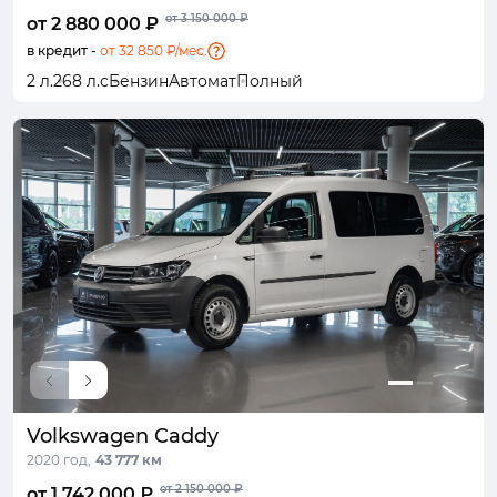
от 3 150 000 ₽
от 2 880 000 ₽
в кредит -
от 32 850 ₽/мес.
2 л.
268 л.с
Бензин
Автомат
Полный
Volkswagen Caddy
2020 год,
43 777 км
от 2 150 000 ₽
от 1 742 000 ₽