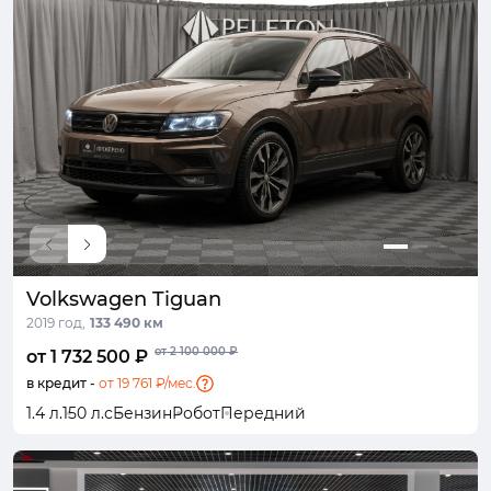
Volkswagen Tiguan
2019 год,
133 490 км
от 2 100 000 ₽
от 1 732 500 ₽
в кредит -
от 19 761 ₽/мес.
1.4 л.
150 л.с
Бензин
Робот
Передний