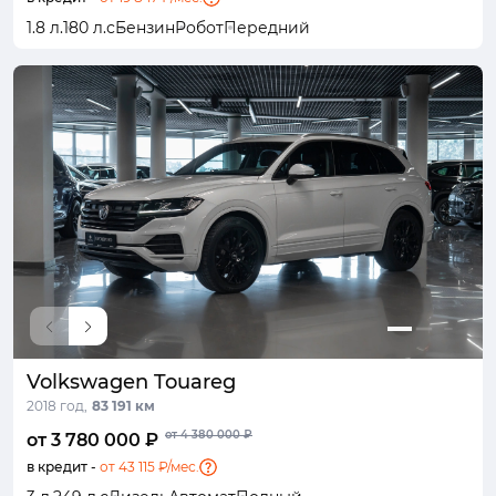
1.8 л.
180 л.с
Бензин
Робот
Передний
Volkswagen Touareg
2018 год,
83 191 км
от 4 380 000 ₽
от 3 780 000 ₽
в кредит -
от 43 115 ₽/мес.