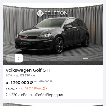
Volkswagen Golf GTI
2014 год,
172 270 км
от 1 630 000 ₽
от 1 290 000 ₽
в кредит -
от 14 714 ₽/мес.
2 л.
220 л.с
Бензин
Робот
Передний