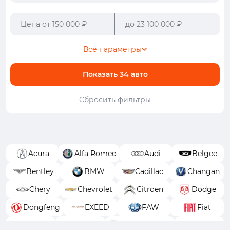
Все параметры
Показать
34
авто
Сбросить фильтры
Acura
Alfa Romeo
Audi
Belgee
Bentley
BMW
Cadillac
Changan
Chery
Chevrolet
Citroen
Dodge
Dongfeng
EXEED
FAW
Fiat
Ford
GAC
GAC Trumpchi
Geely