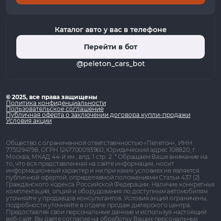
Каталог авто у вас в телефоне
Перейти в бот
@peleton_cars_bot
© 2025, все права защищены
Политика конфиденциальности
Пользовательское соглашение
Публичная оферта о заключении договора купли-продажи
Условия акции
Общество с ограниченной ответственностью «Пелетон», ИНН
7751294798, ОГРН 1247700093960, Юридический адрес 108820, г.
Москва, МКАД 44-й км , влд. 1 стр. 2. * Обращаем Ваше внимание на
то, что вся представленная на сайте информация, носит
информационный характер и ни при каких условиях не является
публичной офертой, определяемой положениями Статьи 437 (2)
Гражданского кодекса Российской Федерации. Наличие конкретных
комплектаций, опций и оборудования по доступным автомобилям
уточняйте у продавцов консультантов. Условия акций ограничены,
подробности уточняйте в отделе продаж дилерского центра.
Предоставляя свои персональные данные и используя настоящий
веб-сайт, Вы даете согласие на обработку Ваших персональных