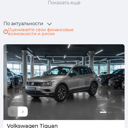
Показать ещё
Genesis
Haval
Honda
Hongqi
Hyundai
Infiniti
JAC
Jaecoo
По актуальности
Jaguar
Jeep
Jetour
Kaiyi
Оценивайте свои финансовые
возможности и риски
Kia
Lada (ВАЗ)
Land Rover
Lexus
Mazda
Mercedes-Benz
MINI
Mitsubishi
Nissan
Omoda
Opel
Peugeot
Porsche
Ram
Renault
Skoda
Solaris
Subaru
Suzuki
SWM
Tank
TENET
Toyota
Volkswagen
Volvo
Москвич
УАЗ
Volkswagen Tiguan