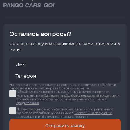
Остались вопросы?
Оставьте заявку и мы свяжемся с вами в течении 5
минут
Настоящим я подтверждаю ознакомление с
Политикой обработки
персональных данных
, выражаю свое согласие на:
Обработку моих персональных данных в целях и порядке,
установленных в
Согласии на обработку персональных данных
и
Согласии на обработку персональных данных для целей
кредитования
Предоставление мне информации, в том числе рекламного
характера способами, указанными в
Согласии на получение
рекламных и информационных материалов
Отправить заявку