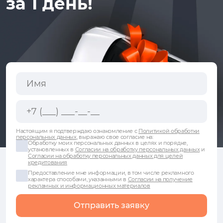
за 1 день!
Настоящим я подтверждаю ознакомление с
Политикой обработки
персональных данных
, выражаю свое согласие на:
Обработку моих персональных данных в целях и порядке,
установленных в
Согласии на обработку персональных данных
и
Согласии на обработку персональных данных для целей
кредитования
Предоставление мне информации, в том числе рекламного
характера способами, указанными в
Согласии на получение
рекламных и информационных материалов
Отправить заявку