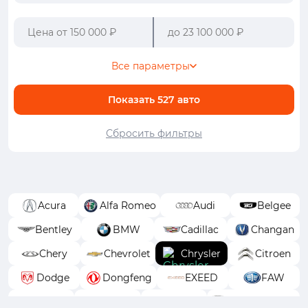
Все параметры
Показать
527
авто
Сбросить фильтры
Acura
Alfa Romeo
Audi
Belgee
Bentley
BMW
Cadillac
Changan
Chery
Chevrolet
Chrysler
Citroen
Dodge
Dongfeng
EXEED
FAW
Fiat
Ford
GAC
GAC Trumpchi