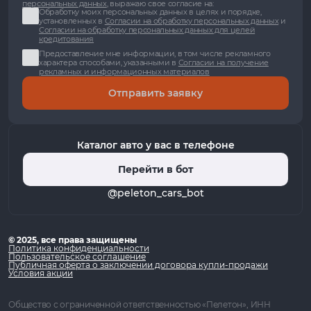
персональных данных
, выражаю свое согласие на:
Обработку моих персональных данных в целях и порядке,
установленных в
Согласии на обработку персональных данных
и
Согласии на обработку персональных данных для целей
кредитования
Предоставление мне информации, в том числе рекламного
характера способами, указанными в
Согласии на получение
рекламных и информационных материалов
Отправить заявку
Каталог авто у вас в телефоне
Перейти в бот
@peleton_cars_bot
© 2025, все права защищены
Политика конфиденциальности
Пользовательское соглашение
Публичная оферта о заключении договора купли-продажи
Условия акции
Общество с ограниченной ответственностью «Пелетон», ИНН