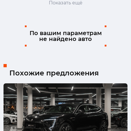
Показать ещё
Geely
Genesis
Haval
Honda
Hongqi
Hyundai
Infiniti
JAC
Jaecoo
Jaguar
Jeep
Jetour
По вашим параметрам
не найдено авто
Kaiyi
Kia
Lada (ВАЗ)
Land Rover
Lexus
Mazda
Mercedes-Benz
MINI
Mitsubishi
Nissan
Omoda
Opel
Peugeot
Porsche
Ram
Renault
Похожие предложения
Skoda
Solaris
Subaru
Suzuki
SWM
Tank
TENET
Toyota
Volkswagen
Volvo
Москвич
УАЗ