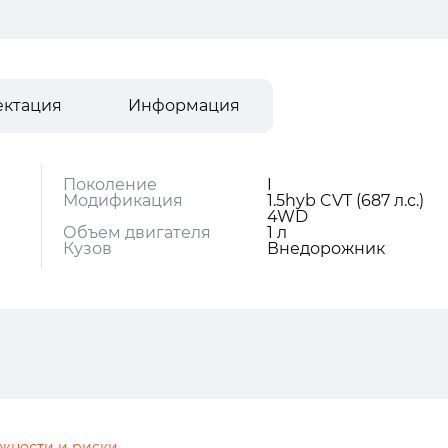
ектация
Информация
Поколение
I
Модификация
1.5hyb CVT (687 л.с.)
4WD
Объем двигателя
1 л
Кузов
Внедорожник
жности и риски