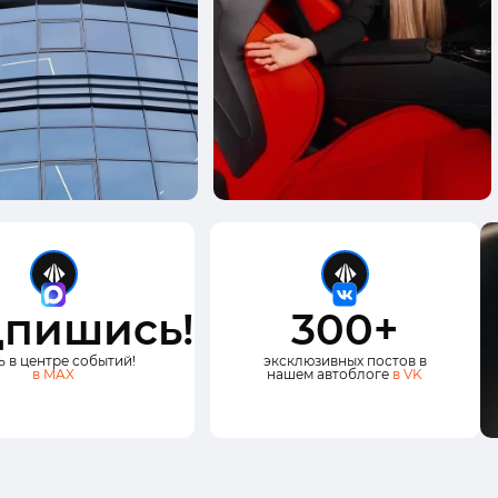
пишись!
300+
ь в центре событий!
эксклюзивных постов в
в MAX
нашем автоблоге
в VK