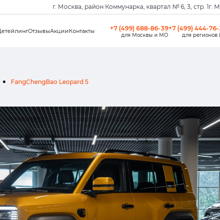
г. Москва, район Коммунарка, квартал № 6, 3, стр. 1
г. 
+7 (499) 688-86-39
+7 (499) 444-76
Детейлинг
Отзывы
Акции
Контакты
для Москвы и МО
для регионов
FangChengBao Leopard 5