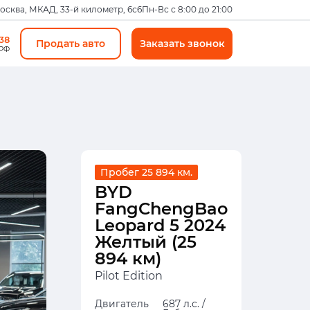
Москва, МКАД, 33-й километр, 6с6
Пн-Вс с 8:00 до 21:00
-38
Продать авто
Заказать звонок
 РФ
Пробег 25 894 км.
BYD
FangChengBao
Leopard 5 2024
Желтый (25
894 км)
Pilot Edition
Двигатель
687 л.с. /