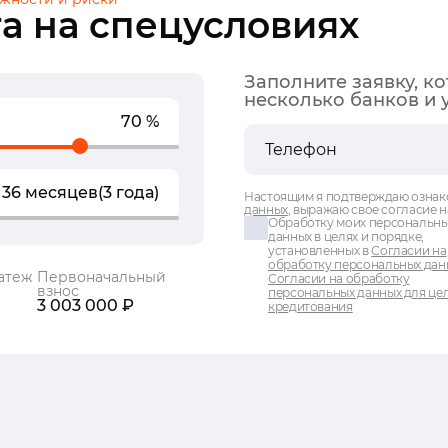
а на спецусловиях
Заполните заявку, к
несколько банков и 
70 %
36 месяцев
(3 года)
Настоящим я подтверждаю ознак
данных
, выражаю свое согласие н
Обработку моих персональн
данных в целях и порядке,
установленных в
Согласии на
обработку персональных дан
атеж
Первоначальный
Согласии на обработку
взнос
персональных данных для це
3 003 000 ₽
кредитования