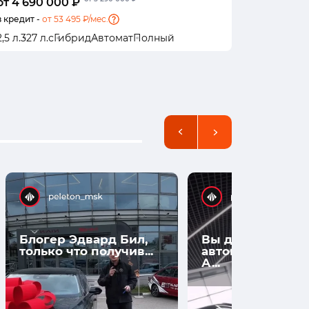
от 4 690 000 ₽
от 4 867
в кредит -
от 53 495 ₽/мес.
в кредит -
о
2,5 л.
327 л.с
Гибрид
Автомат
Полный
1,5 л.
490 л
Блогер Эдвард Бил,
Вы думаете, что
только что получив...
автомобили нов
А...