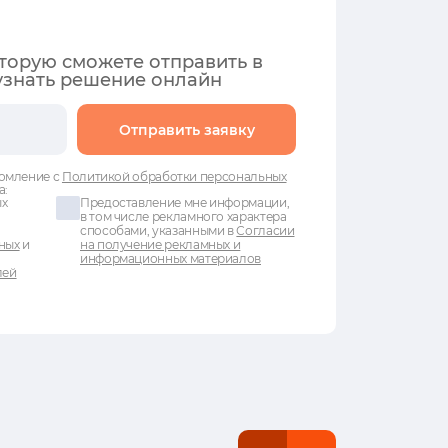
оторую сможете отправить в
узнать решение онлайн
Отправить заявку
омление с
Политикой обработки персональных
а:
ых
Предоставление мне информации,
в том числе рекламного характера
способами, указанными в
Согласии
ных
и
на получение рекламных и
информационных материалов
лей