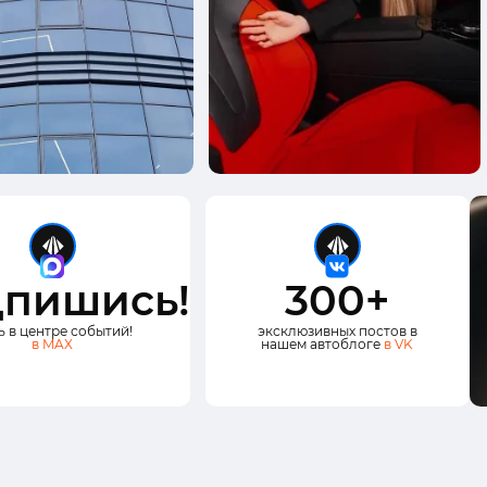
пишись!
300+
ь в центре событий!
эксклюзивных постов в
в MAX
нашем автоблоге
в VK