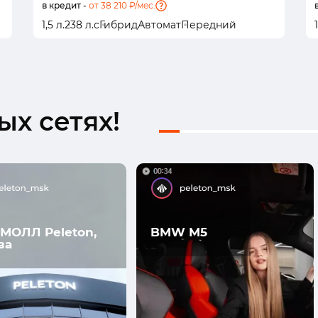
в кредит -
от 38 210 ₽/мес.
1,5 л.
238 л.с
Гибрид
Автомат
Передний
1
х сетях!
МОЛЛ Peleton,
BMW M5
ва