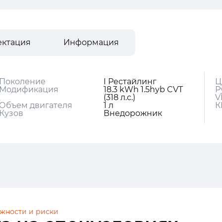
ектация
Информация
Поколение
I Рестайлинг
Ц
Модификация
18.3 kWh 1.5hyb CVT
Р
(318 л.с.)
V
Объем двигателя
1 л
К
Кузов
Внедорожник
жности и риски