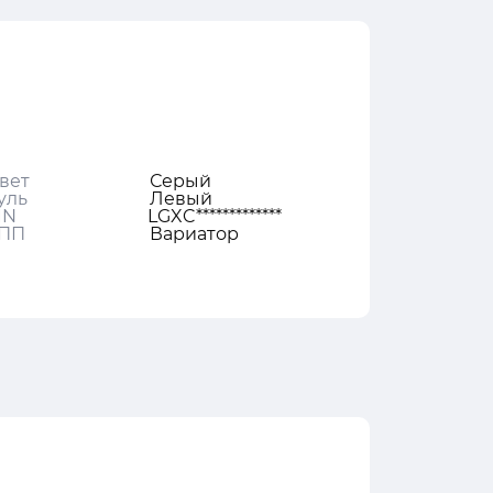
вет
Серый
уль
Левый
IN
LGXC*************
ПП
Вариатор