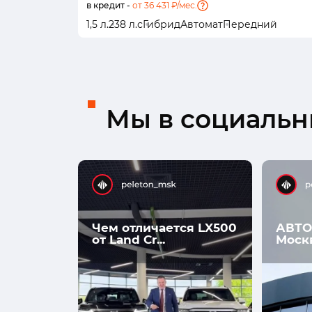
в кредит -
от 36 431 ₽/мес.
1,5 л.
238 л.с
Гибрид
Автомат
Передний
Мы в социальны
Чем отличается LX500
АВТО
от Land Cr...
Моск