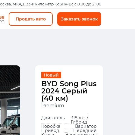
Москва, МКАД, 33-й километр, 6с6
Пн-Вс с 8:00 до 21:00
-38
Продать авто
Заказать звонок
 РФ
Новый
BYD Song Plus
2024 Серый
(40 км)
Premium
Двигатель
318 л.с. /
Гибрид
Коробка
Вариатор
Привод
Передний
Кузов
Внедорожник