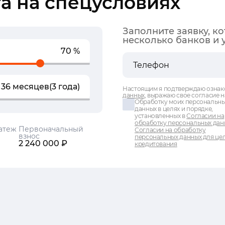
а на спецусловиях
Заполните заявку, к
несколько банков и 
70 %
36 месяцев
(3 года)
Настоящим я подтверждаю ознак
данных
, выражаю свое согласие н
Обработку моих персональн
данных в целях и порядке,
установленных в
Согласии на
обработку персональных дан
атеж
Первоначальный
Согласии на обработку
взнос
персональных данных для це
2 240 000 ₽
кредитования