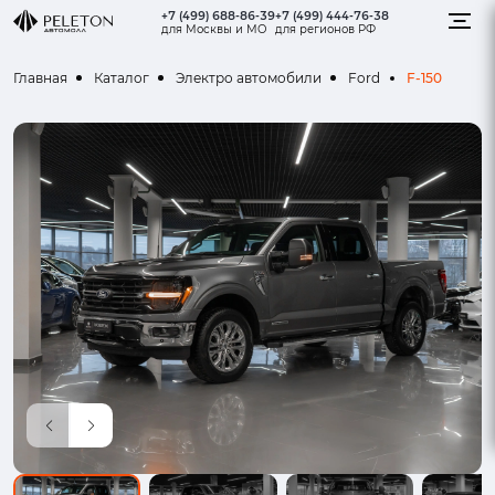
+7 (499) 688-86-39
+7 (499) 444-76-38
для Москвы и МО
для регионов РФ
F-150
Главная
Каталог
Электро автомобили
Ford