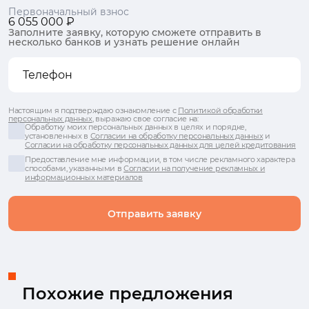
Первоначальный взнос
6 055 000 ₽
Заполните заявку, которую сможете отправить в
несколько банков и узнать решение онлайн
Настоящим я подтверждаю ознакомление с
Политикой обработки
персональных данных
, выражаю свое согласие на:
Обработку моих персональных данных в целях и порядке,
установленных в
Согласии на обработку персональных данных
и
Согласии на обработку персональных данных для целей кредитования
Предоставление мне информации, в том числе рекламного характера
способами, указанными в
Согласии на получение рекламных и
информационных материалов
Отправить заявку
Похожие предложения