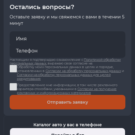
Остались вопросы?
Оставьте заявку и мы свяжемся с вами в течении 5
минут
Настоящим я подтверждаю ознакомление с
Политикой обработки
персональных данных
, выражаю свое согласие на:
Обработку моих персональных данных в целях и порядке,
установленных в
Согласии на обработку персональных данных
и
Согласии на обработку персональных данных для целей
кредитования
Предоставление мне информации, в том числе рекламного
характера способами, указанными в
Согласии на получение
рекламных и информационных материалов
Отправить заявку
Каталог авто у вас в телефоне