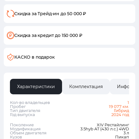
Скидка за Трейд-ин
до 50 000 ₽
Скидка за кредит
до 150 000 ₽
КАСКО в подарок
Характеристики
Комплектация
Информа
Кол-во владельцев
1
Пробег
19 077 км.
Тип двигателя
Гибрид
Год выпуска
2024 год
Поколение
XIV Рестайлинг
Модификация
3.5hyb AT (430 л.с.) 4WD
Объем двигателя
3 л
Кузов
Пикап