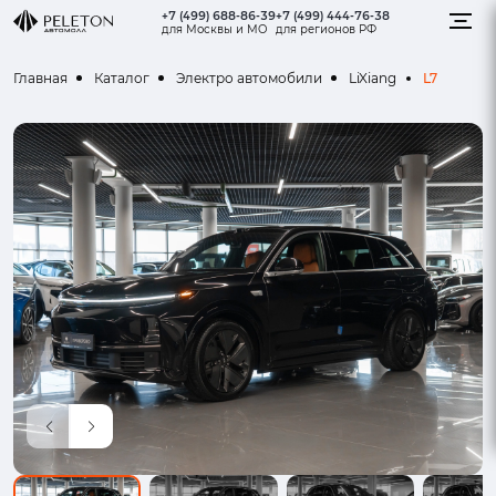
+7 (499) 688-86-39
+7 (499) 444-76-38
для Москвы и МО
для регионов РФ
L7
Главная
Каталог
Электро автомобили
LiXiang