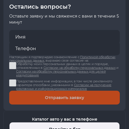
Остались вопросы?
Оставьте заявку и мы свяжемся с вами в течении 5
минут
Настоящим я подтверждаю ознакомление с
Политикой обработки
персональных данных
, выражаю свое согласие на:
Обработку моих персональных данных в целях и порядке,
установленных в
Согласии на обработку персональных данных
и
Согласии на обработку персональных данных для целей
кредитования
Предоставление мне информации, в том числе рекламного
характера способами, указанными в
Согласии на получение
рекламных и информационных материалов
Отправить заявку
Каталог авто у вас в телефоне