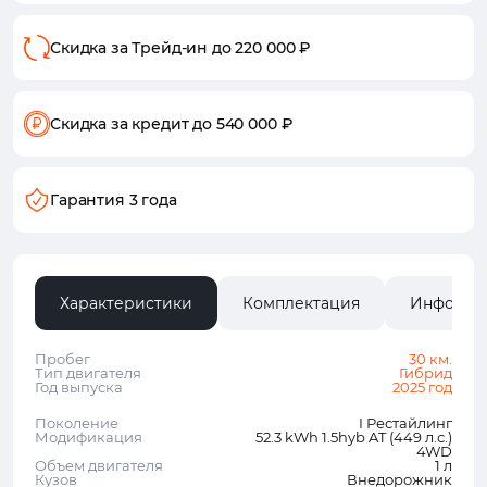
Скидка за Трейд-ин
до 220 000 ₽
Скидка за кредит
до 540 000 ₽
Гарантия 3 года
Характеристики
Комплектация
Информа
Пробег
30 км.
Тип двигателя
Гибрид
Год выпуска
2025 год
Поколение
I Рестайлинг
Модификация
52.3 kWh 1.5hyb AT (449 л.с.)
4WD
Объем двигателя
1 л
Кузов
Внедорожник