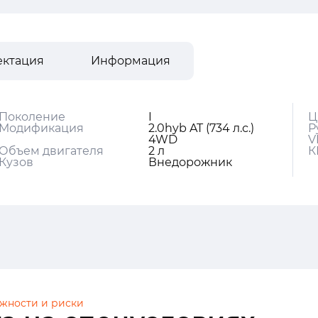
ектация
Информация
Поколение
I
Ц
Модификация
2.0hyb AT (734 л.с.)
Р
4WD
V
Объем двигателя
2 л
К
Кузов
Внедорожник
жности и риски