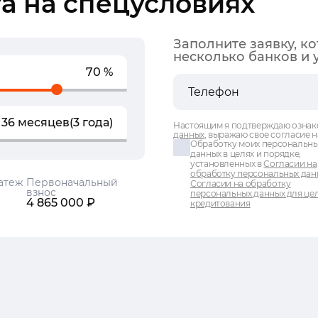
а на спецусловиях
Заполните заявку, к
несколько банков и 
70 %
36 месяцев
(3 года)
Настоящим я подтверждаю ознак
данных
, выражаю свое согласие н
Обработку моих персональн
данных в целях и порядке,
установленных в
Согласии на
обработку персональных дан
атеж
Первоначальный
Согласии на обработку
взнос
персональных данных для це
4 865 000 ₽
кредитования