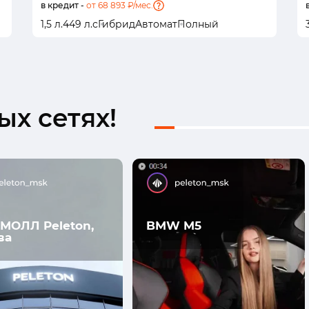
в кредит -
от 68 893 ₽/мес.
1,5 л.
449 л.с
Гибрид
Автомат
Полный
х сетях!
МОЛЛ Peleton,
BMW M5
ва