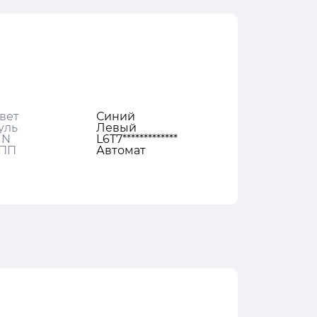
вет
Синий
уль
Левый
IN
L6T7*************
ПП
Автомат