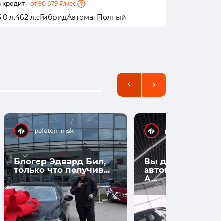
в кредит -
от 90 679 ₽/мес.
в кредит -
о
3,0 л.
462 л.с
Гибрид
Автомат
Полный
1,5 л.
449 л
Блогер Эдвард Бил,
Вы думаете, что
только что получив...
автомобили нов
А...