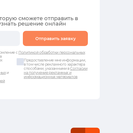
оторую сможете отправить в
узнать решение онлайн
Отправить заявку
омление с
Политикой обработки персональных
а:
ых
Предоставление мне информации,
в том числе рекламного характера
способами, указанными в
Согласии
ных
и
на получение рекламных и
информационных материалов
лей