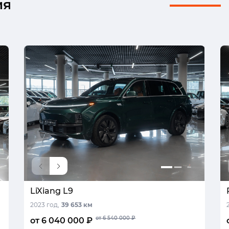
ия
LiXiang L9
2023 год,
39 653 км
от 6 540 000 ₽
от 6 040 000 ₽