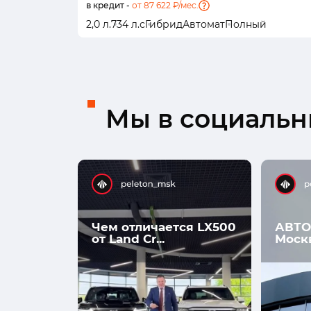
в кредит -
от 87 622 ₽/мес.
2,0 л.
734 л.с
Гибрид
Автомат
Полный
Мы в социальны
Чем отличается LX500
АВТО
от Land Cr...
Моск