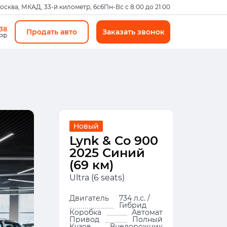
Москва, МКАД, 33-й километр, 6с6
Пн-Вс с 8:00 до 21:00
-38
Продать авто
Заказать звонок
 РФ
Новый
Lynk & Co 900
2025 Синий
(69 км)
Ultra (6 seats)
Двигатель
734 л.с. /
Гибрид
Коробка
Автомат
Привод
Полный
Кузов
Внедорожник