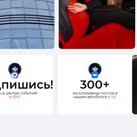
пишись!
300+
ь в центре событий!
эксклюзивных постов в
в MAX
нашем автоблоге
в VK