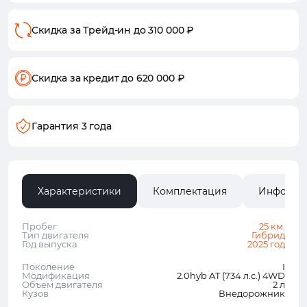
Скидка за Трейд-ин
до 310 000 ₽
Скидка за кредит
до 620 000 ₽
Гарантия 3 года
Характеристики
Комплектация
Информа
Пробег
25 км.
Тип двигателя
Гибрид
Год выпуска
2025 год
Поколение
I
Модификация
2.0hyb AT (734 л.с.) 4WD
Объем двигателя
2 л
Кузов
Внедорожник