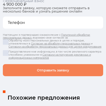
Первоначальный взнос
4 900 000 ₽
Заполните заявку, которую сможете отправить в
несколько банков и узнать решение онлайн
Настоящим я подтверждаю ознакомление с
Политикой обработки
персональных данных
, выражаю свое согласие на:
Обработку моих персональных данных в целях и порядке,
установленных в
Согласии на обработку персональных данных
и
Согласии на обработку персональных данных для целей кредитования
Предоставление мне информации, в том числе рекламного характера
способами, указанными в
Согласии на получение рекламных и
информационных материалов
Отправить заявку
Похожие предложения