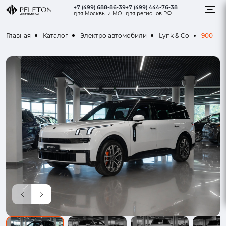
+7 (499) 688-86-39
+7 (499) 444-76-38
для Москвы и МО
для регионов РФ
900
Главная
Каталог
Электро автомобили
Lynk & Co