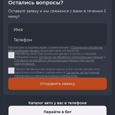
Остались вопросы?
Оставьте заявку и мы свяжемся с вами в течении 5
минут
Настоящим я подтверждаю ознакомление с
Политикой обработки
персональных данных
, выражаю свое согласие на:
Обработку моих персональных данных в целях и порядке,
установленных в
Согласии на обработку персональных данных
и
Согласии на обработку персональных данных для целей
кредитования
Предоставление мне информации, в том числе рекламного
характера способами, указанными в
Согласии на получение
рекламных и информационных материалов
Отправить заявку
Каталог авто у вас в телефоне
Перейти в бот