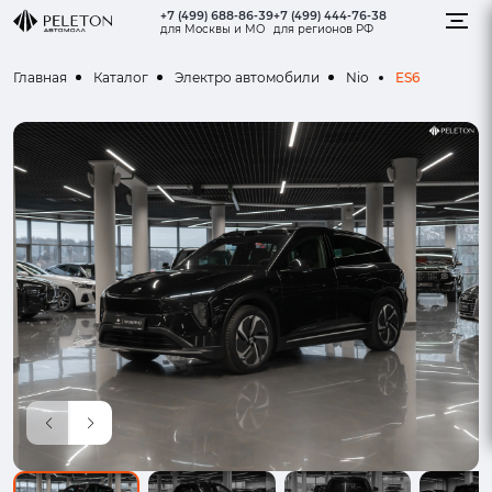
+7 (499) 688-86-39
+7 (499) 444-76-38
для Москвы и МО
для регионов РФ
ES6
Главная
Каталог
Электро автомобили
Nio