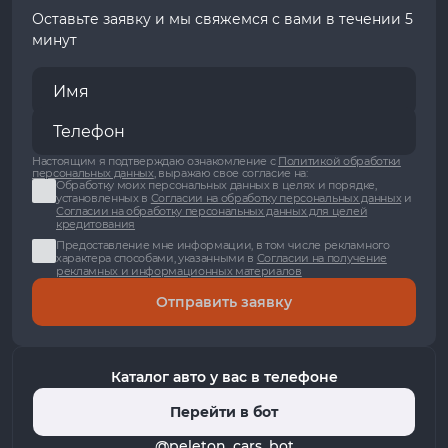
Оставьте заявку и мы свяжемся с вами в течении 5
минут
Настоящим я подтверждаю ознакомление с
Политикой обработки
персональных данных
, выражаю свое согласие на:
Обработку моих персональных данных в целях и порядке,
установленных в
Согласии на обработку персональных данных
и
Согласии на обработку персональных данных для целей
кредитования
Предоставление мне информации, в том числе рекламного
характера способами, указанными в
Согласии на получение
рекламных и информационных материалов
Отправить заявку
Каталог авто у вас в телефоне
Перейти в бот
@peleton_cars_bot