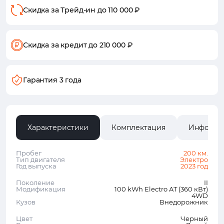
Скидка за Трейд-ин
до 110 000 ₽
Скидка за кредит
до 210 000 ₽
Гарантия 3 года
Характеристики
Комплектация
Информа
Пробег
200 км.
Тип двигателя
Электро
Год выпуска
2023 год
Поколение
II
Модификация
100 kWh Electro AT (360 кВт)
4WD
Кузов
Внедорожник
Цвет
Черный