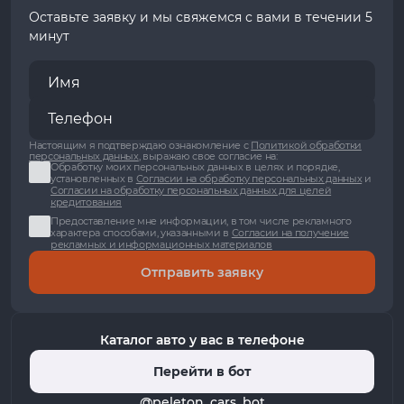
Оставьте заявку и мы свяжемся с вами в течении 5
минут
Настоящим я подтверждаю ознакомление с
Политикой обработки
персональных данных
, выражаю свое согласие на:
Обработку моих персональных данных в целях и порядке,
установленных в
Согласии на обработку персональных данных
и
Согласии на обработку персональных данных для целей
кредитования
Предоставление мне информации, в том числе рекламного
характера способами, указанными в
Согласии на получение
рекламных и информационных материалов
Отправить заявку
Каталог авто у вас в телефоне
Перейти в бот
@peleton_cars_bot