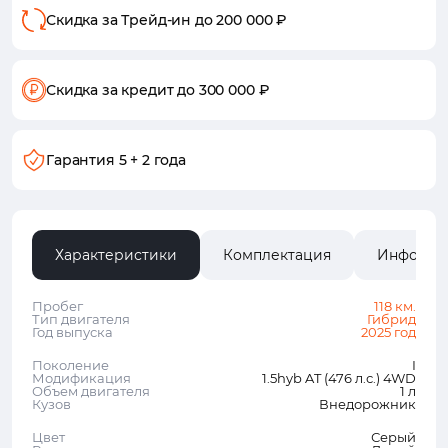
Скидка за Трейд-ин
до 200 000 ₽
Скидка за кредит
до 300 000 ₽
Гарантия
5 + 2 года
Характеристики
Комплектация
Информа
Пробег
118 км.
Тип двигателя
Гибрид
Год выпуска
2025 год
Поколение
I
Модификация
1.5hyb AT (476 л.с.) 4WD
Объем двигателя
1 л
Кузов
Внедорожник
Цвет
Серый