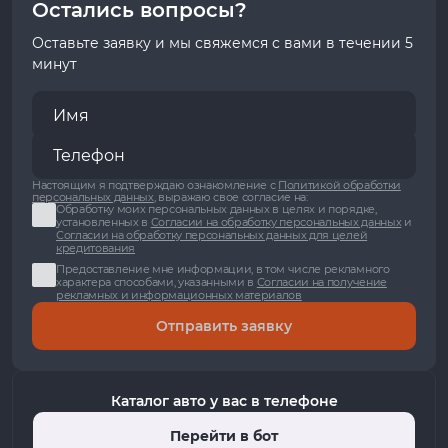
Остались вопросы?
Оставьте заявку и мы свяжемся с вами в течении 5
минут
Настоящим я подтверждаю ознакомление с
Политикой обработки
персональных данных
, выражаю свое согласие на:
Обработку моих персональных данных в целях и порядке,
установленных в
Согласии на обработку персональных данных
и
Согласии на обработку персональных данных для целей
кредитования
Предоставление мне информации, в том числе рекламного
характера способами, указанными в
Согласии на получение
рекламных и информационных материалов
Отправить заявку
Каталог авто у вас в телефоне
Перейти в бот