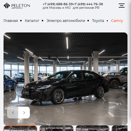
+7 (499) 688-86-39
+7 (499) 444-76-38
для Москвы и МО
для регионов РФ
Camry
Главная
Каталог
Электро автомобили
Toyota