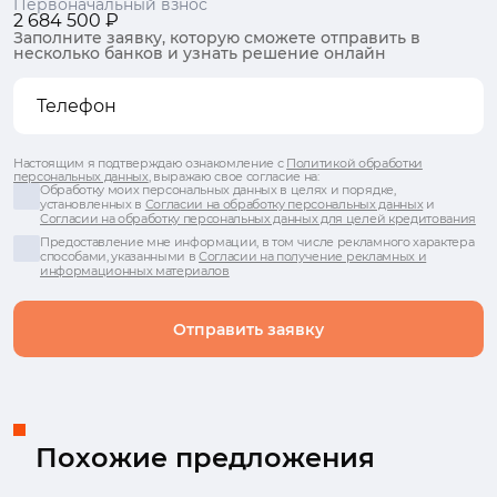
Первоначальный взнос
2 684 500 ₽
Заполните заявку, которую сможете отправить в
несколько банков и узнать решение онлайн
Настоящим я подтверждаю ознакомление с
Политикой обработки
персональных данных
, выражаю свое согласие на:
Обработку моих персональных данных в целях и порядке,
установленных в
Согласии на обработку персональных данных
и
Согласии на обработку персональных данных для целей кредитования
Предоставление мне информации, в том числе рекламного характера
способами, указанными в
Согласии на получение рекламных и
информационных материалов
Отправить заявку
Похожие предложения