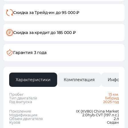
Скидка за Трейд-ин
до 95 000 ₽
Скидка за кредит
до 185 000 ₽
Гарантия 3 года
Характеристики
Комплектация
Информа
Пробег
15 км.
Тип двигателя
Гибрид
Год выпуска
2025 год
Поколение
IX (XV80) China Market
Модификация
2.0hyb CVT (197 л.с.)
Объем двигателя
2 л
Кузов
Седан