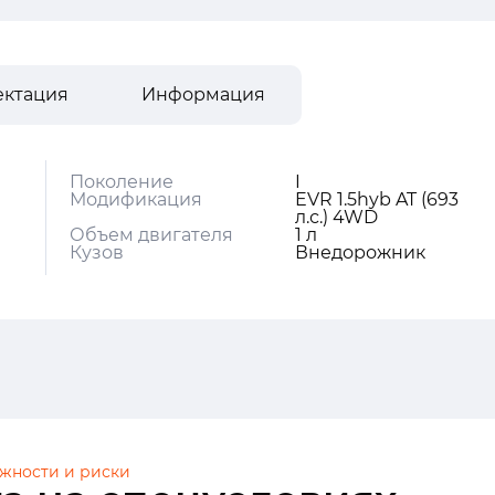
ектация
Информация
Поколение
I
Модификация
EVR 1.5hyb AT (693
л.с.) 4WD
Объем двигателя
1 л
Кузов
Внедорожник
жности и риски