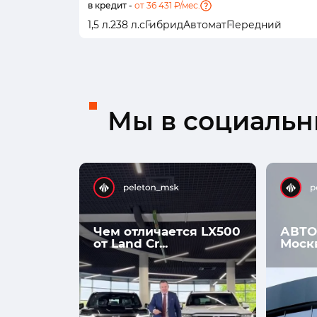
в кредит -
от 36 431 ₽/мес.
1,5 л.
238 л.с
Гибрид
Автомат
Передний
Мы в социальны
Чем отличается LX500
АВТО
от Land Cr...
Моск