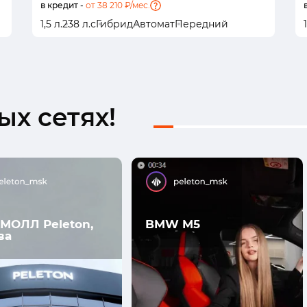
в кредит -
от 38 210 ₽/мес.
1,5 л.
238 л.с
Гибрид
Автомат
Передний
1
х сетях!
МОЛЛ Peleton,
BMW M5
ва