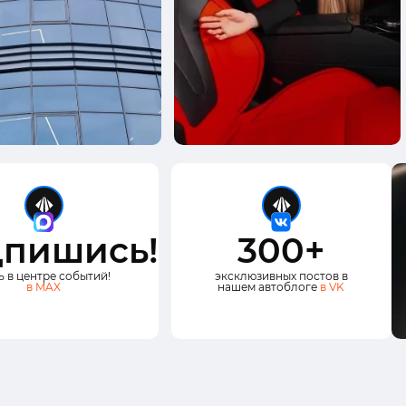
пишись!
300+
ь в центре событий!
эксклюзивных постов в
в MAX
нашем автоблоге
в VK