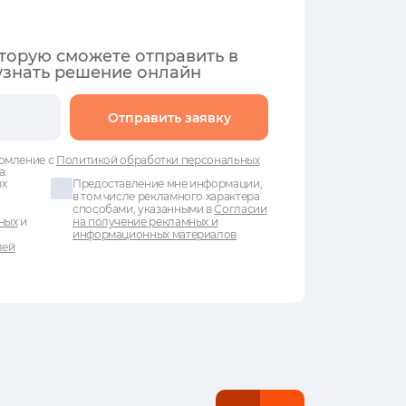
оторую сможете отправить в
узнать решение онлайн
Отправить заявку
омление с
Политикой обработки персональных
а:
ых
Предоставление мне информации,
в том числе рекламного характера
способами, указанными в
Согласии
ных
и
на получение рекламных и
информационных материалов
лей