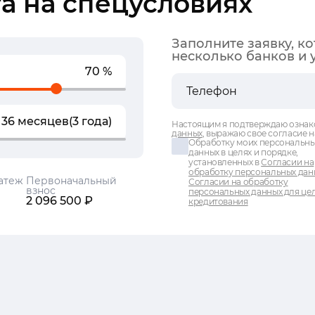
а на спецусловиях
Заполните заявку, к
несколько банков и 
70 %
36 месяцев
(3 года)
Настоящим я подтверждаю ознак
данных
, выражаю свое согласие н
Обработку моих персональн
данных в целях и порядке,
установленных в
Согласии на
обработку персональных дан
атеж
Первоначальный
Согласии на обработку
взнос
персональных данных для це
2 096 500 ₽
кредитования