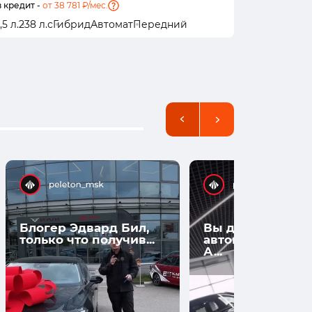
в кредит -
от 38 781 ₽/мес.
в кредит -
о
,5 л.
238 л.с
Гибрид
Автомат
Передний
428 л.с
Эл
Блогер Эдвард Бил,
Вы думаете, что
только что получив...
автомобили нов
А...