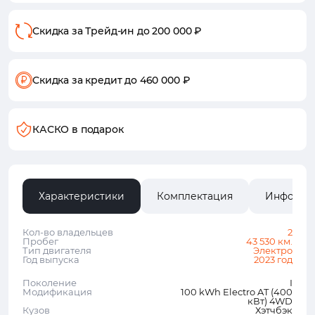
Скидка за Трейд-ин
до 200 000 ₽
Скидка за кредит
до 460 000 ₽
КАСКО в подарок
Характеристики
Комплектация
Информа
Кол-во владельцев
2
Пробег
43 530 км.
Тип двигателя
Электро
Год выпуска
2023 год
Поколение
I
Модификация
100 kWh Electro AT (400
кВт) 4WD
Кузов
Хэтчбэк