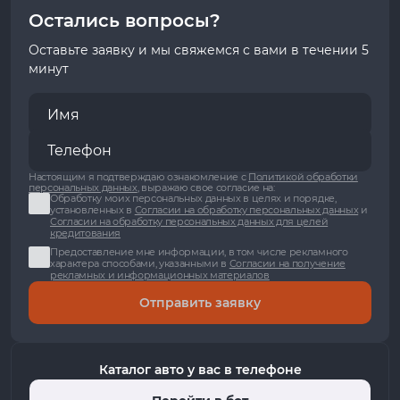
Остались вопросы?
Оставьте заявку и мы свяжемся с вами в течении 5
минут
Настоящим я подтверждаю ознакомление с
Политикой обработки
персональных данных
, выражаю свое согласие на:
Обработку моих персональных данных в целях и порядке,
установленных в
Согласии на обработку персональных данных
и
Согласии на обработку персональных данных для целей
кредитования
Предоставление мне информации, в том числе рекламного
характера способами, указанными в
Согласии на получение
рекламных и информационных материалов
Отправить заявку
Каталог авто у вас в телефоне