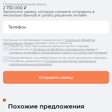
Первоначальный взнос
2 730 000 ₽
Заполните заявку, которую сможете отправить в
несколько банков и узнать решение онлайн
Настоящим я подтверждаю ознакомление с
Политикой обработки
персональных данных
, выражаю свое согласие на:
Обработку моих персональных данных в целях и порядке,
установленных в
Согласии на обработку персональных данных
и
Согласии на обработку персональных данных для целей кредитования
Предоставление мне информации, в том числе рекламного характера
способами, указанными в
Согласии на получение рекламных и
информационных материалов
Отправить заявку
Похожие предложения