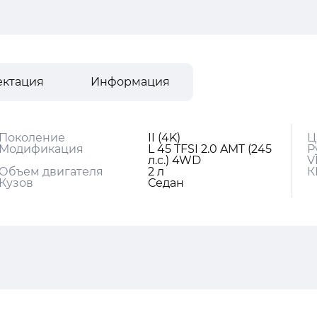
ектация
Информация
Поколение
II (4K)
Ц
Модификация
L 45 TFSI 2.0 AMT (245
Р
л.с.) 4WD
V
Объем двигателя
2 л
К
Кузов
Седан