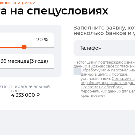
жности и риски
а на спецусловиях
Заполните заявку, к
несколько банков и 
70 %
36 месяцев
(3 года)
Настоящим я подтверждаю ознак
данных
, выражаю свое согласие н
Обработку моих персональн
данных в целях и порядке,
установленных в
Согласии на
обработку персональных дан
атеж
Первоначальный
Согласии на обработку
взнос
персональных данных для це
4 333 000 ₽
кредитования