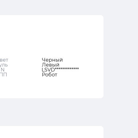
вет
Черный
уль
Левый
IN
LSVD*************
ПП
Робот