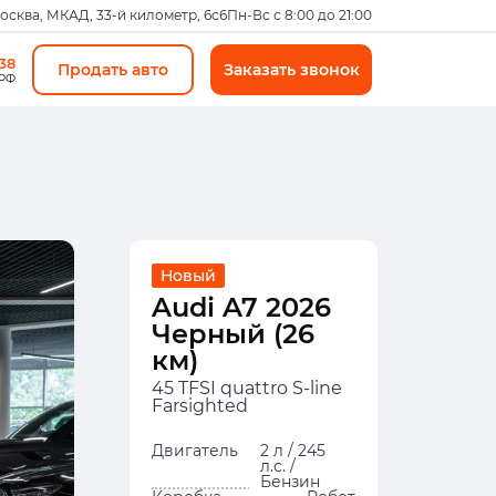
Москва, МКАД, 33-й километр, 6с6
Пн-Вс с 8:00 до 21:00
-38
Продать авто
Заказать звонок
 РФ
Новый
Audi A7 2026
Черный (26
км)
45 TFSI quattro S-line
Farsighted
Двигатель
2 л / 245
л.с. /
Бензин