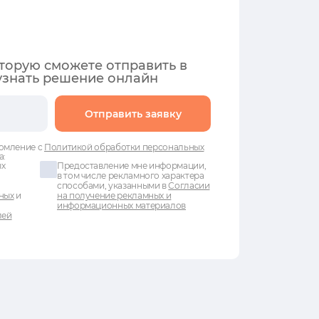
оторую сможете отправить в
узнать решение онлайн
Отправить заявку
омление с
Политикой обработки персональных
а:
ых
Предоставление мне информации,
в том числе рекламного характера
способами, указанными в
Согласии
ных
и
на получение рекламных и
информационных материалов
лей