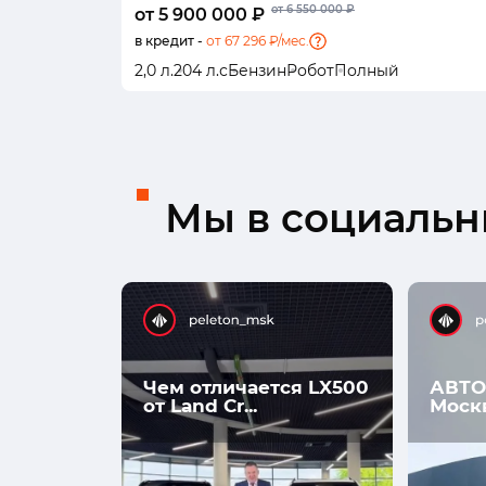
от 6 550 000 ₽
от 5 900 000 ₽
в кредит -
от 67 296 ₽/мес.
2,0 л.
204 л.с
Бензин
Робот
Полный
Мы в социальны
Чем отличается LX500
АВТО
от Land Cr...
Моск