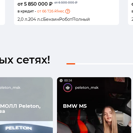
от 6 500 000 ₽
от 5 850 000 ₽
в кредит -
от 66 726 ₽/мес.
2,0 л.
204 л.с
Бензин
Робот
Полный
х сетях!
МОЛЛ Peleton,
BMW M5
ва