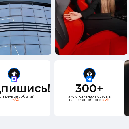
пишись!
300+
ь в центре событий!
эксклюзивных постов в
в MAX
нашем автоблоге
в VK