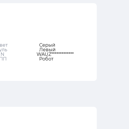
вет
Серый
уль
Левый
IN
WAUZ*************
ПП
Робот