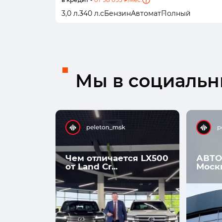
3,0 л.
340 л.с
Бензин
Автомат
Полный
Мы в социальны
Чем отличается LX500
АВТО
от Land Cr...
Моск