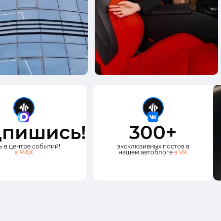
пишись!
300+
ь в центре событий!
эксклюзивных постов в
в MAX
нашем автоблоге
в VK