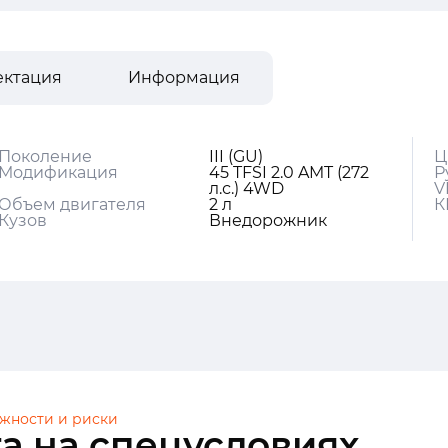
ектация
Информация
Поколение
III (GU)
Ц
Модификация
45 TFSI 2.0 AMT (272
Р
л.с.) 4WD
V
Объем двигателя
2 л
К
Кузов
Внедорожник
жности и риски
а на спецусловиях