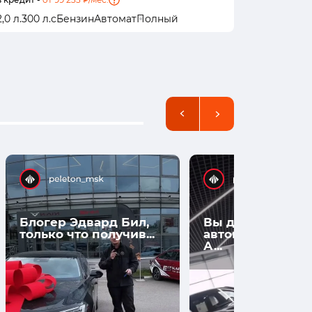
2,0 л.
300 л.с
Бензин
Автомат
Полный
2,0 л.
300 
Блогер Эдвард Бил,
Вы думаете, что
только что получив...
автомобили нов
А...