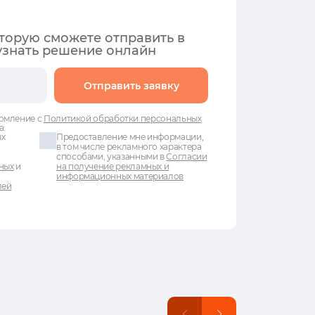
оторую сможете отправить в
узнать решение онлайн
Отправить заявку
омление с
Политикой обработки персональных
а:
ых
Предоставление мне информации,
в том числе рекламного характера
способами, указанными в
Согласии
ных
и
на получение рекламных и
информационных материалов
лей