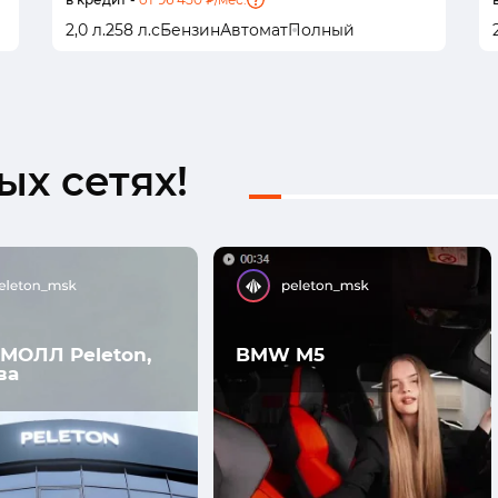
2,0 л.
258 л.с
Бензин
Автомат
Полный
х сетях!
МОЛЛ Peleton,
BMW M5
ва