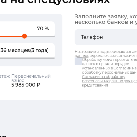
Заполните заявку, к
несколько банков и 
70 %
36 месяцев
(3 года)
Настоящим я подтверждаю ознак
данных
, выражаю свое согласие н
Обработку моих персональн
данных в целях и порядке,
установленных в
Согласии на
обработку персональных дан
атеж
Первоначальный
Согласии на обработку
взнос
персональных данных для це
5 985 000 ₽
кредитования