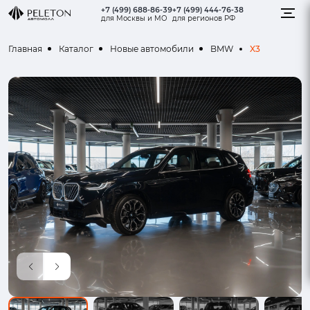
+7 (499) 688-86-39
+7 (499) 444-76-38
для Москвы и МО
для регионов РФ
X3
Главная
Каталог
Новые автомобили
BMW