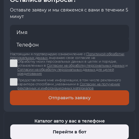
Оставьте заявку и мы свяжемся с вами в течении 5
минут
Настоящим я подтверждаю ознакомление с
Политикой обработки
персональных данных
, выражаю свое согласие на:
Обработку моих персональных данных в целях и порядке,
установленных в
Согласии на обработку персональных данных
и
Согласии на обработку персональных данных для целей
кредитования
Предоставление мне информации, в том числе рекламного
характера способами, указанными в
Согласии на получение
рекламных и информационных материалов
Отправить заявку
Каталог авто у вас в телефоне
Перейти в бот