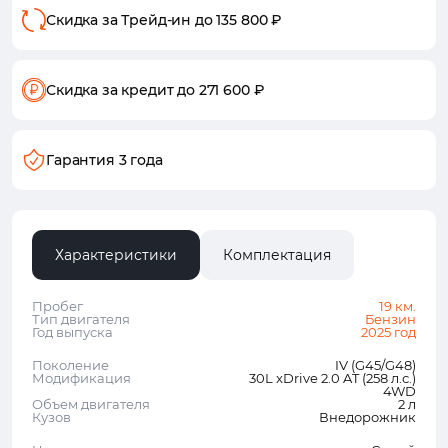
Скидка за Трейд-ин
до 135 800 ₽
Скидка за кредит
до 271 600 ₽
Гарантия 3 года
Характеристики
Комплектация
Пробег
19 км.
Тип двигателя
Бензин
Год выпуска
2025 год
Поколение
IV (G45/G48)
Модификация
30L xDrive 2.0 AT (258 л.с.)
4WD
Объем двигателя
2 л
Кузов
Внедорожник