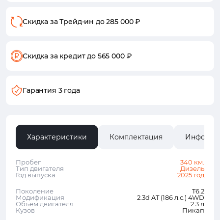
Скидка за Трейд-ин
до 285 000 ₽
Скидка за кредит
до 565 000 ₽
Гарантия 3 года
Характеристики
Комплектация
Информа
Пробег
340 км.
Тип двигателя
Дизель
Год выпуска
2025 год
Поколение
T6.2
Модификация
2.3d AT (186 л.с.) 4WD
Объем двигателя
2.3 л
Кузов
Пикап