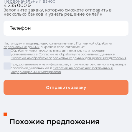
Первоначальный взнос
4 235 000 ₽
Заполните заявку, которую сможете отправить в
несколько банков и узнать решение онлайн
Настоящим я подтверждаю ознакомление с
Политикой обработки
персональных данных
, выражаю свое согласие на:
Обработку моих персональных данных в целях и порядке,
установленных в
Согласии на обработку персональных данных
и
Согласии на обработку персональных данных для целей кредитования
Предоставление мне информации, в том числе рекламного характера
способами, указанными в
Согласии на получение рекламных и
информационных материалов
Отправить заявку
Похожие предложения