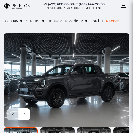
+7 (499) 688-86-39
+7 (499) 444-76-38
для Москвы и МО
для регионов РФ
Ranger
Главная
Каталог
Новые автомобили
Ford