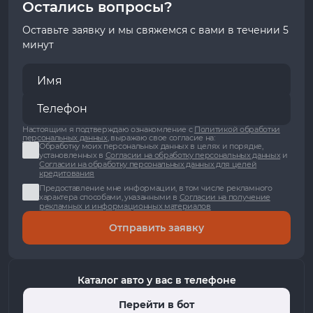
Остались вопросы?
Оставьте заявку и мы свяжемся с вами в течении 5
минут
Настоящим я подтверждаю ознакомление с
Политикой обработки
персональных данных
, выражаю свое согласие на:
Обработку моих персональных данных в целях и порядке,
установленных в
Согласии на обработку персональных данных
и
Согласии на обработку персональных данных для целей
кредитования
Предоставление мне информации, в том числе рекламного
характера способами, указанными в
Согласии на получение
рекламных и информационных материалов
Отправить заявку
Каталог авто у вас в телефоне
Перейти в бот