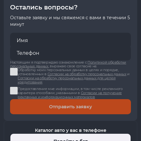
Остались вопросы?
Оставьте заявку и мы свяжемся с вами в течении 5
минут
Настоящим я подтверждаю ознакомление с
Политикой обработки
персональных данных
, выражаю свое согласие на:
Обработку моих персональных данных в целях и порядке,
установленных в
Согласии на обработку персональных данных
и
Согласии на обработку персональных данных для целей
кредитования
Предоставление мне информации, в том числе рекламного
характера способами, указанными в
Согласии на получение
рекламных и информационных материалов
Отправить заявку
Каталог авто у вас в телефоне