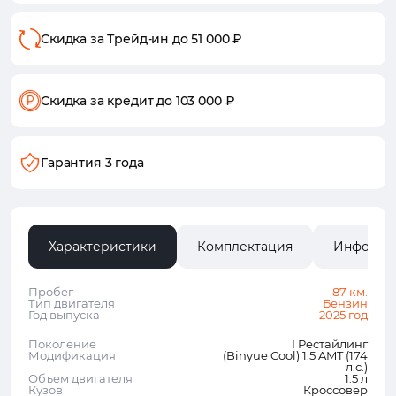
Скидка за Трейд-ин
до 51 000 ₽
Скидка за кредит
до 103 000 ₽
Гарантия 3 года
Характеристики
Комплектация
Информа
Пробег
87 км.
Тип двигателя
Бензин
Год выпуска
2025 год
Поколение
I Рестайлинг
Модификация
(Binyue Cool) 1.5 AMT (174
л.с.)
Объем двигателя
1.5 л
Кузов
Кроссовер