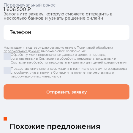
Первоначальный взнос
1 606 500 ₽
Заполните заявку, которую сможете отправить в
несколько банков и узнать решение онлайн
Настоящим я подтверждаю ознакомление с
Политикой обработки
персональных данных
, выражаю свое согласие на:
Обработку моих персональных данных в целях и порядке,
установленных в
Согласии на обработку персональных данных
и
Согласии на обработку персональных данных для целей кредитования
Предоставление мне информации, в том числе рекламного характера
способами, указанными в
Согласии на получение рекламных и
информационных материалов
Отправить заявку
Похожие предложения