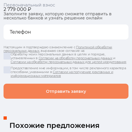
Первоначальный взнос
2 779 000 ₽
Заполните заявку, которую сможете отправить в
несколько банков и узнать решение онлайн
Настоящим я подтверждаю ознакомление с
Политикой обработки
персональных данных
, выражаю свое согласие на:
Обработку моих персональных данных в целях и порядке,
установленных в
Согласии на обработку персональных данных
и
Согласии на обработку персональных данных для целей кредитования
Предоставление мне информации, в том числе рекламного характера
способами, указанными в
Согласии на получение рекламных и
информационных материалов
Отправить заявку
Похожие предложения