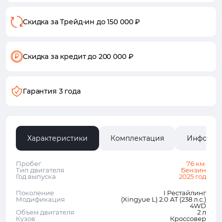
Скидка за Трейд-ин
до 150 000 ₽
Скидка за кредит
до 200 000 ₽
Гарантия 3 года
Характеристики
Комплектация
Информа
Пробег
76 км.
Тип двигателя
Бензин
Год выпуска
2025 год
Поколение
I Рестайлинг
Модификация
(Xingyue L) 2.0 AT (238 л.с.)
4WD
Объем двигателя
2 л
Кузов
Кроссовер