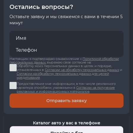
Остались вопросы?
Оставьте заявку и мы свяжемся с вами в течении 5
минут
Настоящим я подтверждаю ознакомление с
Политикой обработки
персональных данных
, выражаю свое согласие на:
Обработку моих персональных данных в целях и порядке,
установленных в
Согласии на обработку персональных данных
и
Согласии на обработку персональных данных для целей
кредитования
Предоставление мне информации, в том числе рекламного
характера способами, указанными в
Согласии на получение
рекламных и информационных материалов
Отправить заявку
Каталог авто у вас в телефоне