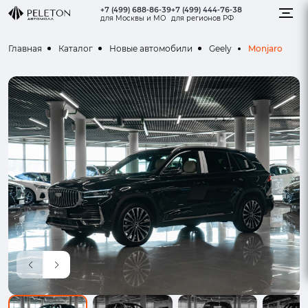
+7 (499) 688-86-39
+7 (499) 444-76-38
для Москвы и МО
для регионов РФ
Monjaro
Главная
Каталог
Новые автомобили
Geely