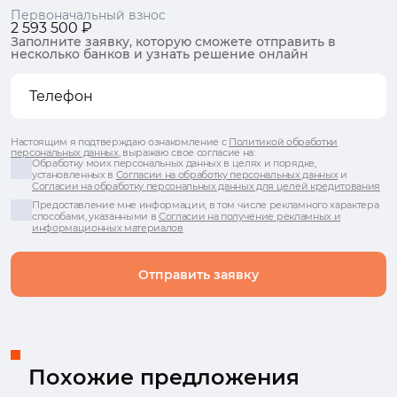
Первоначальный взнос
2 593 500 ₽
Заполните заявку, которую сможете отправить в
несколько банков и узнать решение онлайн
Настоящим я подтверждаю ознакомление с
Политикой обработки
персональных данных
, выражаю свое согласие на:
Обработку моих персональных данных в целях и порядке,
установленных в
Согласии на обработку персональных данных
и
Согласии на обработку персональных данных для целей кредитования
Предоставление мне информации, в том числе рекламного характера
способами, указанными в
Согласии на получение рекламных и
информационных материалов
Отправить заявку
Похожие предложения