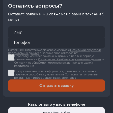
Остались вопросы?
Оставьте заявку и мы свяжемся с вами в течении 5
минут
Настоящим я подтверждаю ознакомление с
Политикой обработки
персональных данных
, выражаю свое согласие на:
Обработку моих персональных данных в целях и порядке,
установленных в
Согласии на обработку персональных данных
и
Согласии на обработку персональных данных для целей
кредитования
Предоставление мне информации, в том числе рекламного
характера способами, указанными в
Согласии на получение
рекламных и информационных материалов
Отправить заявку
Каталог авто у вас в телефоне