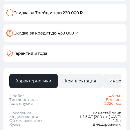
Скидка за Трейд-ин
до 220 000 ₽
Скидка за кредит
до 430 000 ₽
Гарантия 3 года
Характеристики
Комплектация
Информа
Пробег
45 км.
Тип двигателя
Бензин
Год выпуска
2026 год
Поколение
IV Рестайлинг
Модификация
L 1.5 AT (200 л.с.) 4WD
Объем двигателя
1.5 л
Кузов
Внедорожник