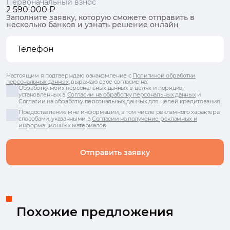
Первоначальный взнос
2 590 000 ₽
Заполните заявку, которую сможете отправить в
несколько банков и узнать решение онлайн
Настоящим я подтверждаю ознакомление с
Политикой обработки
персональных данных
, выражаю свое согласие на:
Обработку моих персональных данных в целях и порядке,
установленных в
Согласии на обработку персональных данных
и
Согласии на обработку персональных данных для целей кредитования
Предоставление мне информации, в том числе рекламного характера
способами, указанными в
Согласии на получение рекламных и
информационных материалов
Отправить заявку
Похожие предложения