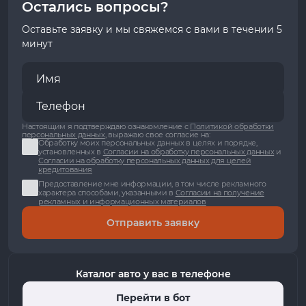
Остались вопросы?
Оставьте заявку и мы свяжемся с вами в течении 5
минут
Настоящим я подтверждаю ознакомление с
Политикой обработки
персональных данных
, выражаю свое согласие на:
Обработку моих персональных данных в целях и порядке,
установленных в
Согласии на обработку персональных данных
и
Согласии на обработку персональных данных для целей
кредитования
Предоставление мне информации, в том числе рекламного
характера способами, указанными в
Согласии на получение
рекламных и информационных материалов
Отправить заявку
Каталог авто у вас в телефоне
Перейти в бот