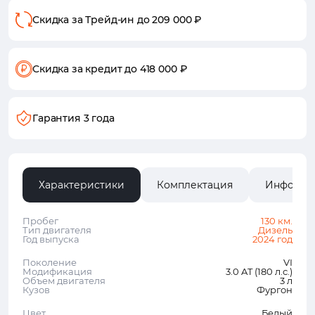
Скидка за Трейд-ин
до 209 000 ₽
Скидка за кредит
до 418 000 ₽
Гарантия 3 года
Характеристики
Комплектация
Информа
Пробег
130 км.
Тип двигателя
Дизель
Год выпуска
2024 год
Поколение
VI
Модификация
3.0 AT (180 л.с.)
Объем двигателя
3 л
Кузов
Фургон
Цвет
Белый