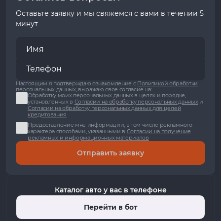
Оставьте заявку и мы свяжемся с вами в течении 5
минут
Настоящим я подтверждаю ознакомление с
Политикой обработки
персональных данных
, выражаю свое согласие на:
Обработку моих персональных данных в целях и порядке,
установленных в
Согласии на обработку персональных данных
и
Согласии на обработку персональных данных для целей
кредитования
Предоставление мне информации, в том числе рекламного
характера способами, указанными в
Согласии на получение
рекламных и информационных материалов
Отправить заявку
Каталог авто у вас в телефоне
Перейти в бот