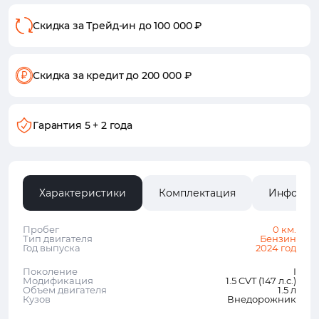
Скидка за Трейд-ин
до 100 000 ₽
Скидка за кредит
до 200 000 ₽
Гарантия
5 + 2 года
Характеристики
Комплектация
Информа
Пробег
0 км.
Тип двигателя
Бензин
Год выпуска
2024 год
Поколение
I
Модификация
1.5 CVT (147 л.с.)
Объем двигателя
1.5 л
Кузов
Внедорожник