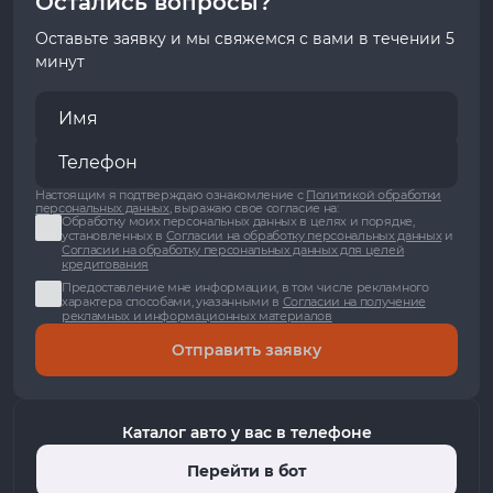
Остались вопросы?
Оставьте заявку и мы свяжемся с вами в течении 5
минут
Настоящим я подтверждаю ознакомление с
Политикой обработки
персональных данных
, выражаю свое согласие на:
Обработку моих персональных данных в целях и порядке,
установленных в
Согласии на обработку персональных данных
и
Согласии на обработку персональных данных для целей
кредитования
Предоставление мне информации, в том числе рекламного
характера способами, указанными в
Согласии на получение
рекламных и информационных материалов
Отправить заявку
Каталог авто у вас в телефоне
Перейти в бот