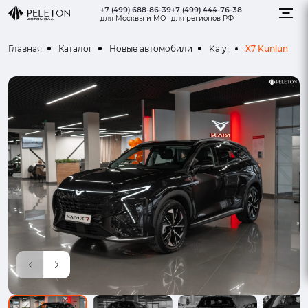
+7 (499) 688-86-39
+7 (499) 444-76-38
для Москвы и МО
для регионов РФ
X7 Kunlun
Главная
Каталог
Новые автомобили
Kaiyi