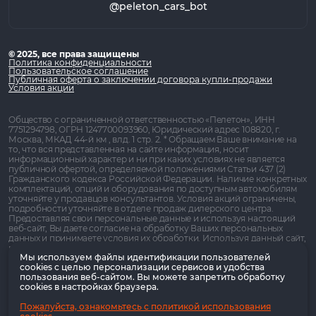
@peleton_cars_bot
© 2025, все права защищены
Политика конфиденциальности
Пользовательское соглашение
Публичная оферта о заключении договора купли-продажи
Условия акции
Общество с ограниченной ответственностью «Пелетон», ИНН
7751294798, ОГРН 1247700093960, Юридический адрес 108820, г.
Москва, МКАД 44-й км , влд. 1 стр. 2. * Обращаем Ваше внимание на
то, что вся представленная на сайте информация, носит
информационный характер и ни при каких условиях не является
публичной офертой, определяемой положениями Статьи 437 (2)
Гражданского кодекса Российской Федерации. Наличие конкретных
комплектаций, опций и оборудования по доступным автомобилям
уточняйте у продавцов консультантов. Условия акций ограничены,
подробности уточняйте в отделе продаж дилерского центра.
Предоставляя свои персональные данные и используя настоящий
веб-сайт, Вы даете согласие на обработку Ваших персональных
данных и принимаете условия их обработки. Используя данный сайт,
вы даете согласие на использование файлов cookie, помогающих
Мы используем файлы идентификации пользователей
нам сделать его удобнее для вас
cookies с целью персонализации сервисов и удобства
1
Гос. субсидия предоставляется физическим и юридическим лицам.
пользования веб-сайтом. Вы можете запретить обработку
Для физ. лиц в форме особых условий кредитования, для юр. лиц в
cookies в настройках браузера.
Показать ещё
виде лизинга. Субсидия уменьшает тело кредита или лизинга на
2
Предложение доступно для клиентов с предельной долговой
Пожалуйста, ознакомьтесь с политикой использования
определенную сумму. Размер этой суммы рассчитывается как 35% от