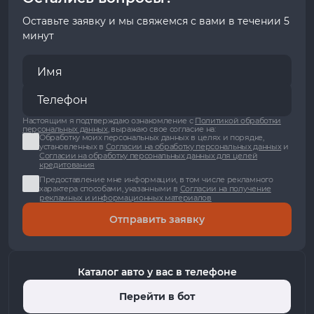
Оставьте заявку и мы свяжемся с вами в течении 5
минут
Настоящим я подтверждаю ознакомление с
Политикой обработки
персональных данных
, выражаю свое согласие на:
Обработку моих персональных данных в целях и порядке,
установленных в
Согласии на обработку персональных данных
и
Согласии на обработку персональных данных для целей
кредитования
Предоставление мне информации, в том числе рекламного
характера способами, указанными в
Согласии на получение
рекламных и информационных материалов
Отправить заявку
Каталог авто у вас в телефоне
Перейти в бот