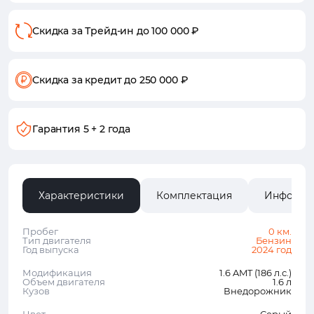
Скидка за Трейд-ин
до 100 000 ₽
Скидка за кредит
до 250 000 ₽
Гарантия
5 + 2 года
Характеристики
Комплектация
Информа
Пробег
0 км.
Тип двигателя
Бензин
Год выпуска
2024 год
Модификация
1.6 AMT (186 л.с.)
Объем двигателя
1.6 л
Кузов
Внедорожник