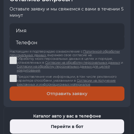
Оставьте заявку и мы свяжемся с вами в течении 5
минут
Настоящим я подтверждаю ознакомление с
Политикой обработки
персональных данных
, выражаю свое согласие на:
Обработку моих персональных данных в целях и порядке,
установленных в
Согласии на обработку персональных данных
и
Согласии на обработку персональных данных для целей
кредитования
Предоставление мне информации, в том числе рекламного
характера способами, указанными в
Согласии на получение
рекламных и информационных материалов
Отправить заявку
Каталог авто у вас в телефоне
Перейти в бот