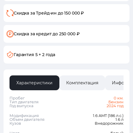
Скидка за Трейд-ин
до 150 000 ₽
Скидка за кредит
до 250 000 ₽
Гарантия
5 + 2 года
Характеристики
Комплектация
Информа
Пробег
0 км.
Тип двигателя
Бензин
Год выпуска
2024 год
Модификация
1.6 AMT (186 л.с.)
Объем двигателя
1.6 л
Кузов
Внедорожник