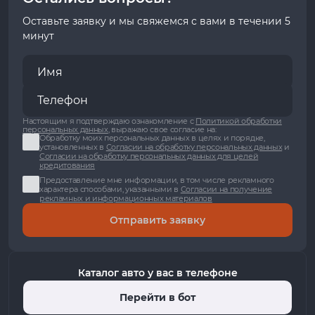
Оставьте заявку и мы свяжемся с вами в течении 5
минут
Настоящим я подтверждаю ознакомление с
Политикой обработки
персональных данных
, выражаю свое согласие на:
Обработку моих персональных данных в целях и порядке,
установленных в
Согласии на обработку персональных данных
и
Согласии на обработку персональных данных для целей
кредитования
Предоставление мне информации, в том числе рекламного
характера способами, указанными в
Согласии на получение
рекламных и информационных материалов
Отправить заявку
Каталог авто у вас в телефоне
Перейти в бот