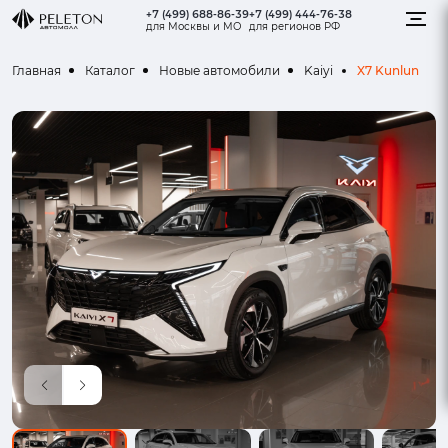
+7 (499) 688-86-39
+7 (499) 444-76-38
для Москвы и МО
для регионов РФ
X7 Kunlun
Главная
Каталог
Новые автомобили
Kaiyi