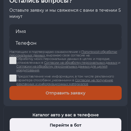
Остались вопросы?
Оставьте заявку и мы свяжемся с вами в течении 5
минут
Настоящим я подтверждаю ознакомление с
Политикой обработки
персональных данных
, выражаю свое согласие на:
Обработку моих персональных данных в целях и порядке,
установленных в
Согласии на обработку персональных данных
и
Согласии на обработку персональных данных для целей
кредитования
Предоставление мне информации, в том числе рекламного
характера способами, указанными в
Согласии на получение
рекламных и информационных материалов
Отправить заявку
Каталог авто у вас в телефоне
Перейти в бот