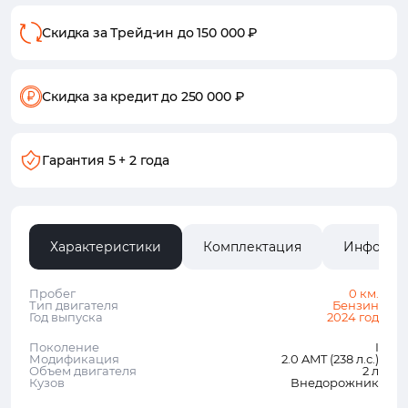
Скидка за Трейд-ин
до 150 000 ₽
Скидка за кредит
до 250 000 ₽
Гарантия
5 + 2 года
Характеристики
Комплектация
Информа
Пробег
0 км.
Тип двигателя
Бензин
Год выпуска
2024 год
Поколение
I
Модификация
2.0 AMT (238 л.с.)
Объем двигателя
2 л
Кузов
Внедорожник