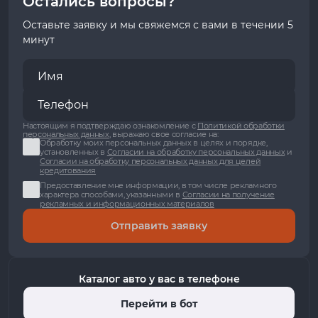
Остались вопросы?
Оставьте заявку и мы свяжемся с вами в течении 5
минут
Настоящим я подтверждаю ознакомление с
Политикой обработки
персональных данных
, выражаю свое согласие на:
Обработку моих персональных данных в целях и порядке,
установленных в
Согласии на обработку персональных данных
и
Согласии на обработку персональных данных для целей
кредитования
Предоставление мне информации, в том числе рекламного
характера способами, указанными в
Согласии на получение
рекламных и информационных материалов
Отправить заявку
Каталог авто у вас в телефоне
Перейти в бот