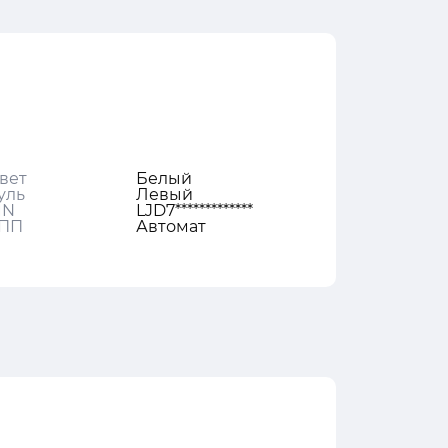
вет
Белый
уль
Левый
IN
LJD7*************
ПП
Автомат