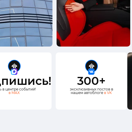
пишись!
300+
ь в центре событий!
эксклюзивных постов в
в MAX
нашем автоблоге
в VK