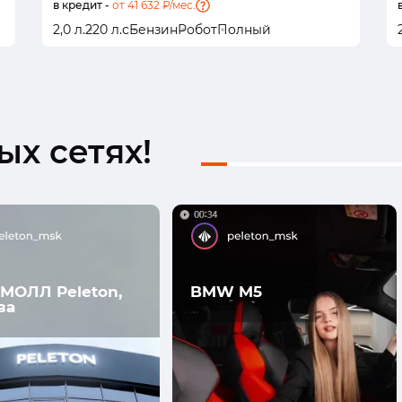
в кредит -
от 41 632 ₽/мес.
2,0 л.
220 л.с
Бензин
Робот
Полный
х сетях!
МОЛЛ Peleton,
BMW M5
ва