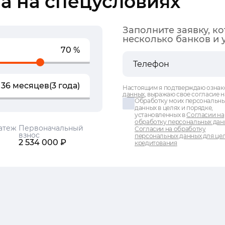
а на спецусловиях
Заполните заявку, к
несколько банков и 
70 %
36 месяцев
(3 года)
Настоящим я подтверждаю ознак
данных
, выражаю свое согласие н
Обработку моих персональн
данных в целях и порядке,
установленных в
Согласии на
обработку персональных дан
атеж
Первоначальный
Согласии на обработку
взнос
персональных данных для це
2 534 000 ₽
кредитования