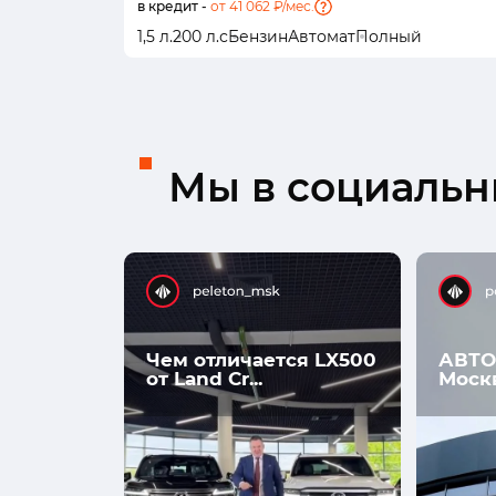
в кредит -
от 41 062 ₽/мес.
1,5 л.
200 л.с
Бензин
Автомат
Полный
Мы в социальны
Чем отличается LX500
АВТО
от Land Cr...
Моск