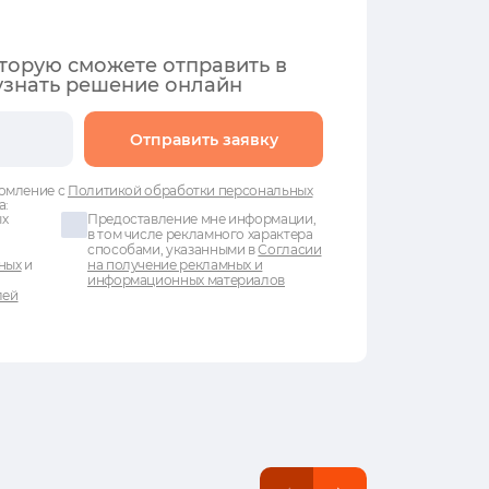
оторую сможете отправить в
узнать решение онлайн
Отправить заявку
омление с
Политикой обработки персональных
а:
ых
Предоставление мне информации,
в том числе рекламного характера
способами, указанными в
Согласии
ных
и
на получение рекламных и
информационных материалов
лей