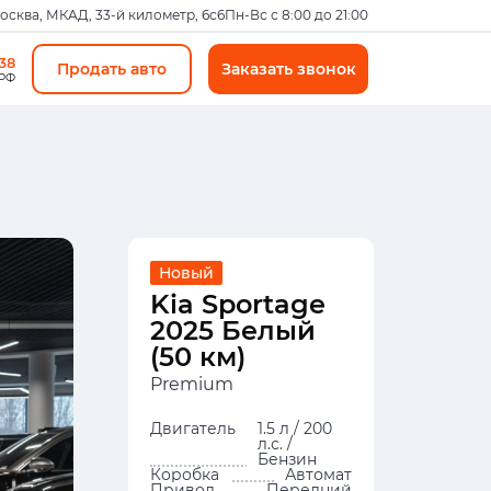
Москва, МКАД, 33-й километр, 6с6
Пн-Вс с 8:00 до 21:00
-38
Продать авто
Заказать звонок
 РФ
Новый
Kia Sportage
2025 Белый
(50 км)
Premium
Двигатель
1.5 л / 200
л.с. /
Бензин
Коробка
Автомат
Привод
Передний