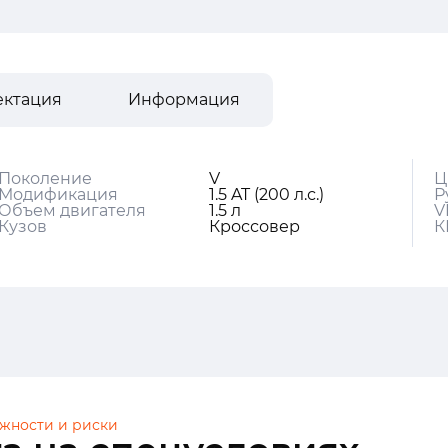
ектация
Информация
Поколение
V
Ц
Модификация
1.5 AT (200 л.с.)
Р
Объем двигателя
1.5 л
V
Кузов
Кроссовер
К
жности и риски