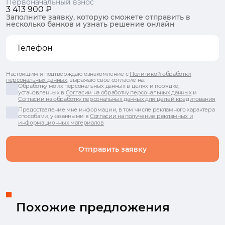
Первоначальный взнос
3 413 900 ₽
Заполните заявку, которую сможете отправить в
несколько банков и узнать решение онлайн
Настоящим я подтверждаю ознакомление с
Политикой обработки
персональных данных
, выражаю свое согласие на:
Обработку моих персональных данных в целях и порядке,
установленных в
Согласии на обработку персональных данных
и
Согласии на обработку персональных данных для целей кредитования
Предоставление мне информации, в том числе рекламного характера
способами, указанными в
Согласии на получение рекламных и
информационных материалов
Отправить заявку
Похожие предложения