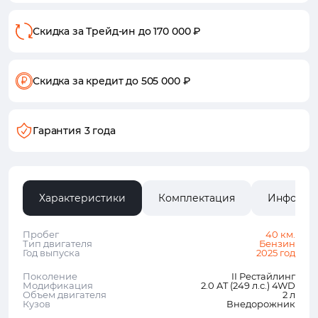
Скидка за Трейд-ин
до 170 000 ₽
Скидка за кредит
до 505 000 ₽
Гарантия 3 года
Характеристики
Комплектация
Информа
Пробег
40 км.
Тип двигателя
Бензин
Год выпуска
2025 год
Поколение
II Рестайлинг
Модификация
2.0 AT (249 л.с.) 4WD
Объем двигателя
2 л
Кузов
Внедорожник