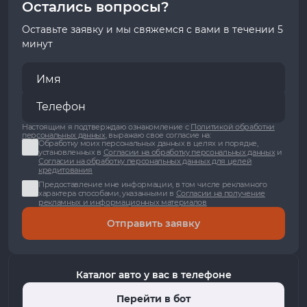
Остались вопросы?
Оставьте заявку и мы свяжемся с вами в течении 5
минут
Настоящим я подтверждаю ознакомление с
Политикой обработки
персональных данных
, выражаю свое согласие на:
Обработку моих персональных данных в целях и порядке,
установленных в
Согласии на обработку персональных данных
и
Согласии на обработку персональных данных для целей
кредитования
Предоставление мне информации, в том числе рекламного
характера способами, указанными в
Согласии на получение
рекламных и информационных материалов
Отправить заявку
Каталог авто у вас в телефоне
Перейти в бот