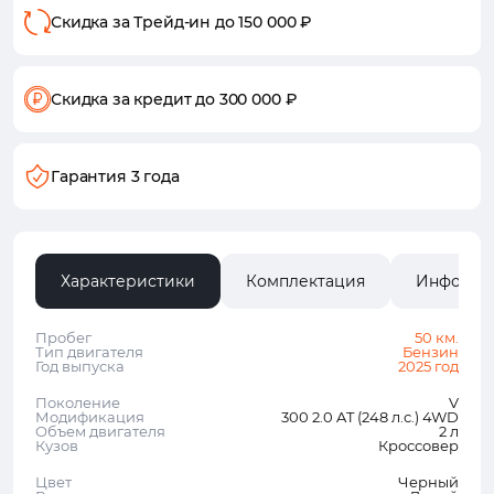
Скидка за Трейд-ин
до 150 000 ₽
Скидка за кредит
до 300 000 ₽
Гарантия 3 года
Характеристики
Комплектация
Информа
Пробег
50 км.
Тип двигателя
Бензин
Год выпуска
2025 год
Поколение
V
Модификация
300 2.0 AT (248 л.с.) 4WD
Объем двигателя
2 л
Кузов
Кроссовер
Цвет
Черный