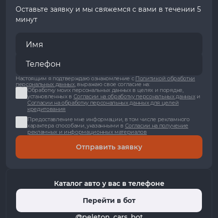
Оставьте заявку и мы свяжемся с вами в течении 5
минут
Настоящим я подтверждаю ознакомление с
Политикой обработки
персональных данных
, выражаю свое согласие на:
Обработку моих персональных данных в целях и порядке,
установленных в
Согласии на обработку персональных данных
и
Согласии на обработку персональных данных для целей
кредитования
Предоставление мне информации, в том числе рекламного
характера способами, указанными в
Согласии на получение
рекламных и информационных материалов
Отправить заявку
Каталог авто у вас в телефоне
Перейти в бот
@peleton_cars_bot