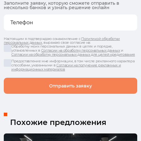
Заполните заявку, которую сможете отправить в
несколько банков и узнать решение онлайн
Настоящим я подтверждаю ознакомление с
Политикой обработки
персональных данных
, выражаю свое согласие на:
Обработку моих персональных данных в целях и порядке,
установленных в
Согласии на обработку персональных данных
и
Согласии на обработку персональных данных для целей кредитования
Предоставление мне информации, в том числе рекламного характера
способами, указанными в
Согласии на получение рекламных и
информационных материалов
Отправить заявку
Похожие предложения