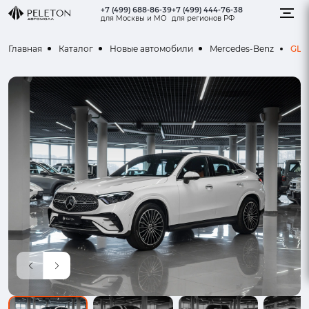
+7 (499) 688-86-39
+7 (499) 444-76-38
для Москвы и МО
для регионов РФ
GLC
Главная
Каталог
Новые автомобили
Mercedes-Benz