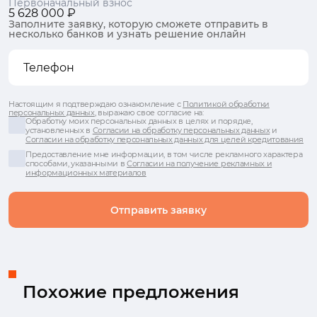
Первоначальный взнос
5 628 000 ₽
Заполните заявку, которую сможете отправить в
несколько банков и узнать решение онлайн
Настоящим я подтверждаю ознакомление с
Политикой обработки
персональных данных
, выражаю свое согласие на:
Обработку моих персональных данных в целях и порядке,
установленных в
Согласии на обработку персональных данных
и
Согласии на обработку персональных данных для целей кредитования
Предоставление мне информации, в том числе рекламного характера
способами, указанными в
Согласии на получение рекламных и
информационных материалов
Отправить заявку
Похожие предложения