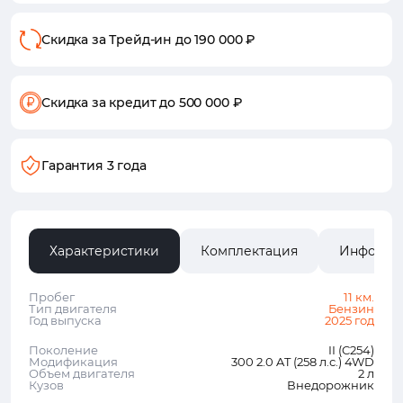
Скидка за Трейд-ин
до 190 000 ₽
Скидка за кредит
до 500 000 ₽
Гарантия 3 года
Характеристики
Комплектация
Информа
Пробег
11 км.
Тип двигателя
Бензин
Год выпуска
2025 год
Поколение
II (C254)
Модификация
300 2.0 AT (258 л.с.) 4WD
Объем двигателя
2 л
Кузов
Внедорожник