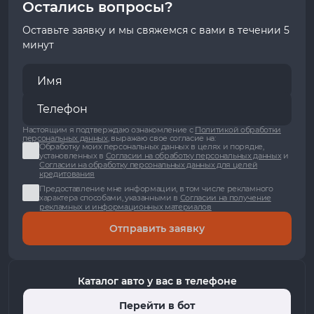
Остались вопросы?
Оставьте заявку и мы свяжемся с вами в течении 5
минут
Настоящим я подтверждаю ознакомление с
Политикой обработки
персональных данных
, выражаю свое согласие на:
Обработку моих персональных данных в целях и порядке,
установленных в
Согласии на обработку персональных данных
и
Согласии на обработку персональных данных для целей
кредитования
Предоставление мне информации, в том числе рекламного
характера способами, указанными в
Согласии на получение
рекламных и информационных материалов
Отправить заявку
Каталог авто у вас в телефоне
Перейти в бот