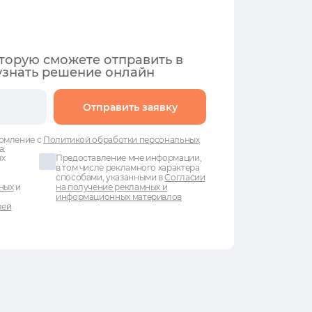
оторую сможете отправить в
узнать решение онлайн
Отправить заявку
омление с
Политикой обработки персональных
а:
ых
Предоставление мне информации,
в том числе рекламного характера
способами, указанными в
Согласии
ных
и
на получение рекламных и
информационных материалов
лей