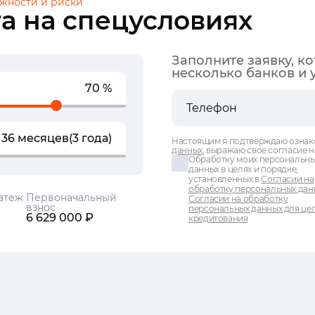
жности и риски
а на спецусловиях
Заполните заявку, к
несколько банков и 
70 %
36 месяцев
(3 года)
Настоящим я подтверждаю ознак
данных
, выражаю свое согласие н
Обработку моих персональн
данных в целях и порядке,
установленных в
Согласии на
обработку персональных дан
атеж
Первоначальный
Согласии на обработку
взнос
персональных данных для це
6 629 000 ₽
кредитования