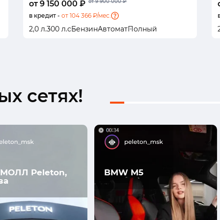
от 9 900 000 ₽
от 9 150 000 ₽
в кредит -
от 104 366 ₽/мес.
2,0 л.
300 л.с
Бензин
Автомат
Полный
х сетях!
МОЛЛ Peleton,
BMW M5
ва