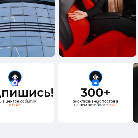
пишись!
300+
ь в центре событий!
эксклюзивных постов в
в MAX
нашем автоблоге
в VK