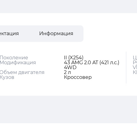
ектация
Информация
Поколение
II (X254)
Ц
Модификация
43 AMG 2.0 AT (421 л.с.)
Р
4WD
V
Объем двигателя
2 л
К
Кузов
Кроссовер