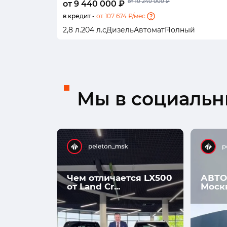
от 10 240 000 ₽
от 9 440 000 ₽
в кредит -
от 107 674 ₽/мес.
2,8 л.
204 л.с
Дизель
Автомат
Полный
Мы в социальны
Чем отличается LX500
АВТО
от Land Cr...
Моск