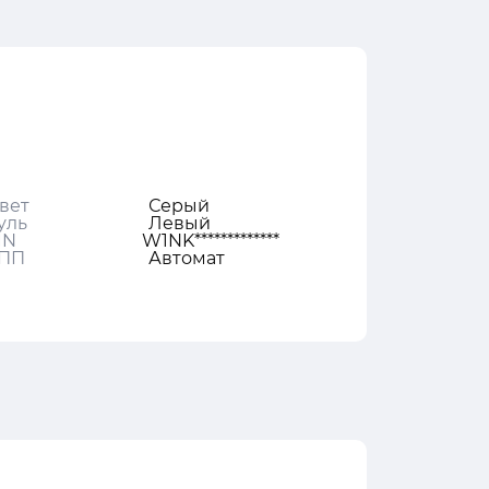
вет
Серый
уль
Левый
IN
W1NK*************
ПП
Автомат