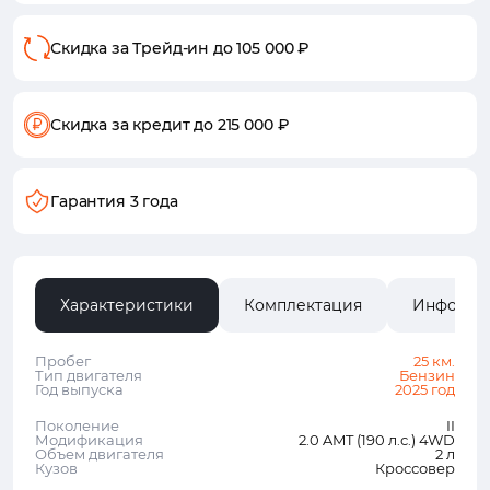
Скидка за Трейд-ин
до 105 000 ₽
Скидка за кредит
до 215 000 ₽
Гарантия 3 года
Характеристики
Комплектация
Информа
Пробег
25 км.
Тип двигателя
Бензин
Год выпуска
2025 год
Поколение
II
Модификация
2.0 AMT (190 л.с.) 4WD
Объем двигателя
2 л
Кузов
Кроссовер