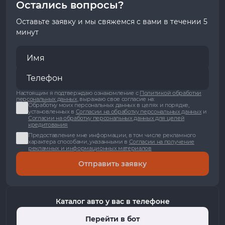
Остались вопросы?
Оставьте заявку и мы свяжемся с вами в течении 5
минут
Настоящим я подтверждаю ознакомление с
Политикой обработки
персональных данных
, выражаю свое согласие на:
Обработку моих персональных данных в целях и порядке,
установленных в
Согласии на обработку персональных данных
и
Согласии на обработку персональных данных для целей
кредитования
Предоставление мне информации, в том числе рекламного
характера способами, указанными в
Согласии на получение
рекламных и информационных материалов
Отправить заявку
Каталог авто у вас в телефоне
Перейти в бот