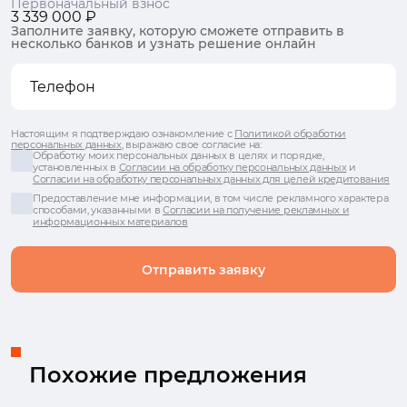
Первоначальный взнос
3 339 000 ₽
Заполните заявку, которую сможете отправить в
несколько банков и узнать решение онлайн
Настоящим я подтверждаю ознакомление с
Политикой обработки
персональных данных
, выражаю свое согласие на:
Обработку моих персональных данных в целях и порядке,
установленных в
Согласии на обработку персональных данных
и
Согласии на обработку персональных данных для целей кредитования
Предоставление мне информации, в том числе рекламного характера
способами, указанными в
Согласии на получение рекламных и
информационных материалов
Отправить заявку
Похожие предложения