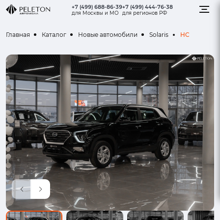
+7 (499) 688-86-39
+7 (499) 444-76-38
для Москвы и МО
для регионов РФ
HC
Главная
Каталог
Новые автомобили
Solaris