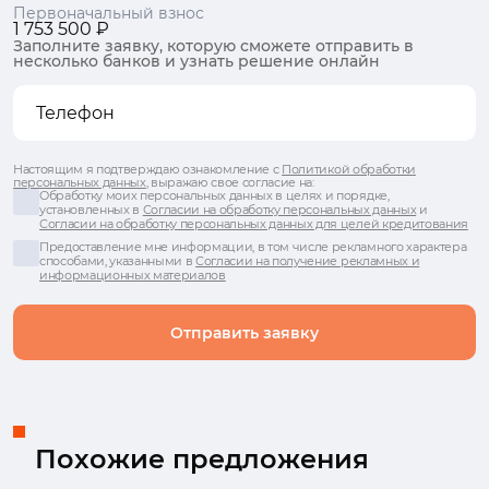
Первоначальный взнос
1 753 500 ₽
Заполните заявку, которую сможете отправить в
несколько банков и узнать решение онлайн
Настоящим я подтверждаю ознакомление с
Политикой обработки
персональных данных
, выражаю свое согласие на:
Обработку моих персональных данных в целях и порядке,
установленных в
Согласии на обработку персональных данных
и
Согласии на обработку персональных данных для целей кредитования
Предоставление мне информации, в том числе рекламного характера
способами, указанными в
Согласии на получение рекламных и
информационных материалов
Отправить заявку
Похожие предложения