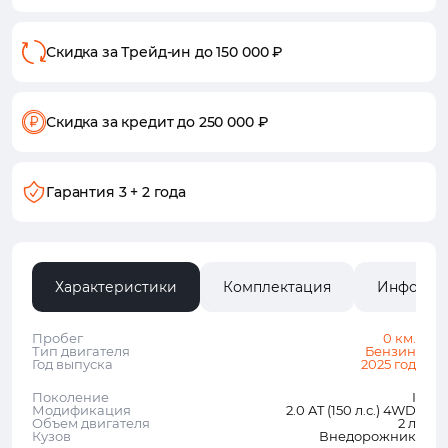
Скидка за Трейд-ин
до 150 000 ₽
Скидка за кредит
до 250 000 ₽
Гарантия
3 + 2 года
Характеристики
Комплектация
Информа
Пробег
0 км.
Тип двигателя
Бензин
Год выпуска
2025 год
Поколение
I
Модификация
2.0 AT (150 л.с.) 4WD
Объем двигателя
2 л
Кузов
Внедорожник