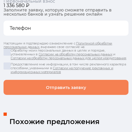
Первоначальный взнос
1 336 580 ₽
Заполните заявку, которую сможете отправить в
несколько банков и узнать решение онлайн
Настоящим я подтверждаю ознакомление с
Политикой обработки
персональных данных
, выражаю свое согласие на:
Обработку моих персональных данных в целях и порядке,
установленных в
Согласии на обработку персональных данных
и
Согласии на обработку персональных данных для целей кредитования
Предоставление мне информации, в том числе рекламного характера
способами, указанными в
Согласии на получение рекламных и
информационных материалов
Отправить заявку
Похожие предложения