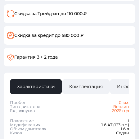
Скидка за Трейд-ин
до 110 000 ₽
Скидка за кредит
до 580 000 ₽
Гарантия
3 + 2 года
Характеристики
Комплектация
Информа
Пробег
0 км.
Тип двигателя
Бензин
Год выпуска
2025 год
Поколение
I
Модификация
1.6 AT (123 л.с.)
Объем двигателя
1.6 л
Кузов
Седан