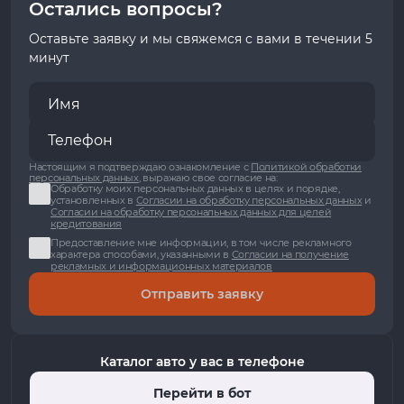
Остались вопросы?
Оставьте заявку и мы свяжемся с вами в течении 5
минут
Настоящим я подтверждаю ознакомление с
Политикой обработки
персональных данных
, выражаю свое согласие на:
Обработку моих персональных данных в целях и порядке,
установленных в
Согласии на обработку персональных данных
и
Согласии на обработку персональных данных для целей
кредитования
Предоставление мне информации, в том числе рекламного
характера способами, указанными в
Согласии на получение
рекламных и информационных материалов
Отправить заявку
Каталог авто у вас в телефоне
Перейти в бот