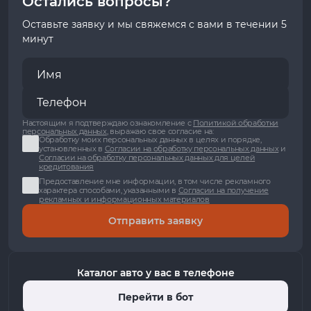
Остались вопросы?
Оставьте заявку и мы свяжемся с вами в течении 5
минут
Настоящим я подтверждаю ознакомление с
Политикой обработки
персональных данных
, выражаю свое согласие на:
Обработку моих персональных данных в целях и порядке,
установленных в
Согласии на обработку персональных данных
и
Согласии на обработку персональных данных для целей
кредитования
Предоставление мне информации, в том числе рекламного
характера способами, указанными в
Согласии на получение
рекламных и информационных материалов
Отправить заявку
Каталог авто у вас в телефоне
Перейти в бот