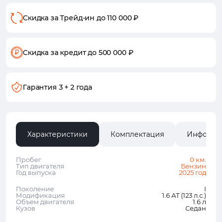
Скидка за Трейд-ин
до 110 000 ₽
Скидка за кредит
до 500 000 ₽
Гарантия
3 + 2 года
Характеристики
Комплектация
Информа
Пробег
0 км.
Тип двигателя
Бензин
Год выпуска
2025 год
Поколение
I
Модификация
1.6 AT (123 л.с.)
Объем двигателя
1.6 л
Кузов
Седан